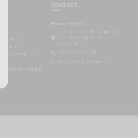
S
CONTACT
France Effect
433 rue Phare de Roquerols
ZI les Eaux Blanches
identialité
34200 SETE
ractation
+33 9 78 45 23 78
ées personnelles
Nous contacter par mail
ation
férences en matière