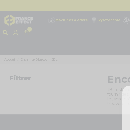
Machines à effets
Pyrotechnie
0
Accueil
Enceinte Bluetooth JBL
Enc
Filtrer
JBL est une
fournir des
Ici, sont p
trouverez 