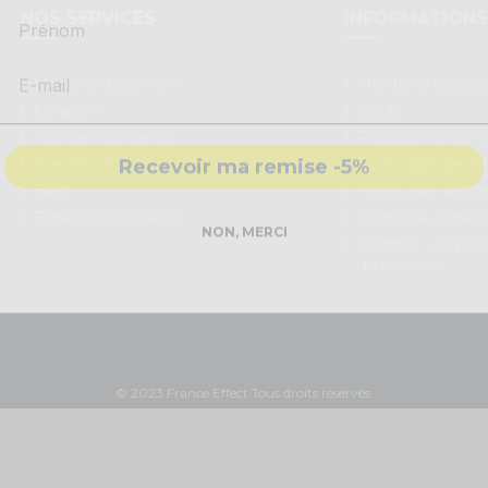
Prénom
NOS SERVICES
INFORMATION
Mode de paiement
Mentions légales
Livraison
CGUV
Avis de nos clients
Politique de conf
Recevoir ma remise -5%
Prestation
Formulaire de rét
Blog
Formulaire donn
Espace revendeurs
Charte de rétract
NON, MERCI
Modifier vos pré
de cookies
© 2023 France Effect Tous droits réservés.