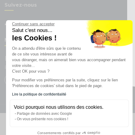
Suivez-nous
Continuer sans accepter
Salut c'est nous...
les Cookies !
Newsletter
On a attendu d'être sûrs que le contenu
de ce site vous intéresse avant de
Enregistrez vous à la newsletter
vous déranger, mais on aimerait bien vous accompagner pendant
votre visite...
Restez à l'actualité sur nos produits et les offres du moment
C'est OK pour vous ?
Pour modifier vos préférences par la suite, cliquez sur le lien
'Préférences de cookies' situé dans le pied de page.
Lire la politique de confidentialité
Voici pourquoi nous utilisons des cookies.
Partage de données avec Google
On vous présente nos cookies !
Consentements certifiés par