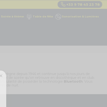
+33 9 78 45 23 78
Soirée à thème
Table de fête
Sonorisation & Lumières
ain règne depuis 1946 et continue jusqu’à nos jours de
riel de soirée qu’on retrouve en discothèque et en club.
 particularité de posséder la technologie
Bluetooth
. Vous
es de nuit.