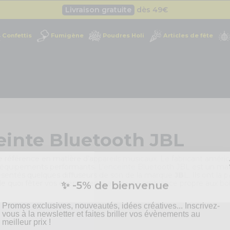
Livraison gratuite
dès 49
€
Besoin d'un devis pro ?
Cliquez ici
Confettis
Fumigène
Poudres Holi
Articles de fête
Livraison gratuite
dès 49
€
einte Bluetooth JBL
 référence en matière d’appareils musicaux. Le fabricant améric
 équipements performants. L’
enceinte
Bluetooth JBL est un maté
résentés quelques diffuseurs de son de la marque
JB
L. Ils ont la
✨ -5% de bienvenue
de quoi fêter vos événements avec une ambiance propre aux boît
Promos exclusives, nouveautés, idées créatives... Inscrivez-
vous à la newsletter et faites briller vos évènements au
meilleur prix !