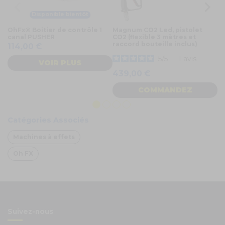
Disponible bientôt
OhFx® Boitier de contrôle 1
Magnum CO2 Led, pistolet
O
canal PUSHER
CO2 (flexible 3 mètres et
Bo
raccord bouteille inclus)
Ty
114,00 €
5
/
5
-
1
avis
VOIR PLUS
439,00 €
1
COMMANDEZ
Catégories Associés
Machines à effets
Oh FX
Suivez-nous