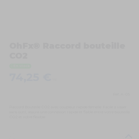
OhFx® Raccord bouteille
CO2
En stock
74,25 €
TTC
Ref.
A-05
Raccord Bouteille CO2 avec coupleur rapide femelle. Facile à visser
sans outil, assure une connexion rapide et fiable entre votre bouteille
CO2 et votre flexible.