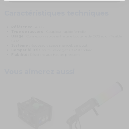
Caractéristiques techniques
Référence :
A-05
Type de raccord :
Coupleur rapide femelle
Usage :
Connexion rapide entre une bouteille de CO2 et un flexible
CO2
Système :
Nouveau vissage manuel, sans outil
Compatibilité :
Bouteilles de gaz CO2 standard
Fiabilité :
Résistant aux hautes pressions
Vous aimerez aussi