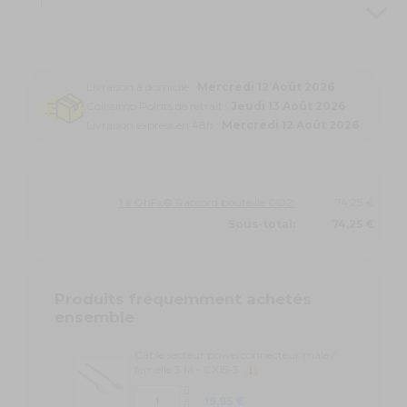
Livraison à domicile :
Mercredi 12 Août 2026
Colissimo Points de retrait :
Jeudi 13 Août 2026
Livraison express en 48h :
Mercredi 12 Août 2026
1 x OhFx® Raccord bouteille CO2:
74,25 €
Sous-total:
74,25 €
Produits fréquemment achetés
ensemble
Câble secteur powerconnecteur mâle /
femelle 3 M - CX15-3
19,95 €