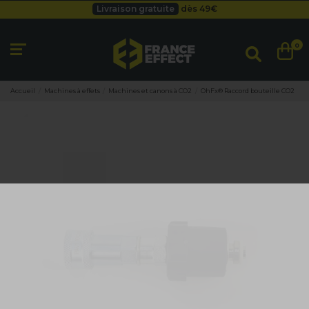
Livraison gratuite
dès 49
€
Besoin d'un devis pro ?
Cliquez ici
Livraison gratuite
dès 49
€
0
Accueil
Machines à effets
Machines et canons à CO2
OhFx® Raccord bouteille CO2