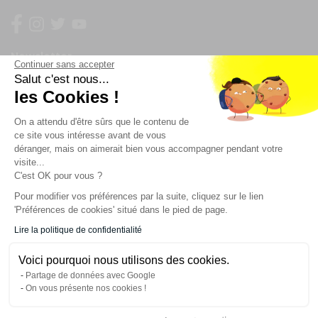
Newsletter
Continuer sans accepter
Salut c'est nous...
Enregistrez vous à la newsletter
les Cookies !
Restez à l'actualité sur nos produits et les offres du
On a attendu d'être sûrs que le contenu de
moment
ce site vous intéresse avant de vous
déranger, mais on aimerait bien vous accompagner pendant votre
visite...
C'est OK pour vous ?
NOS SERVICES
Pour modifier vos préférences par la suite, cliquez sur le lien
'Préférences de cookies' situé dans le pied de page.
INFORMATIONS
Lire la politique de confidentialité
Voici pourquoi nous utilisons des cookies.
CONTACT
Partage de données avec Google
On vous présente nos cookies !