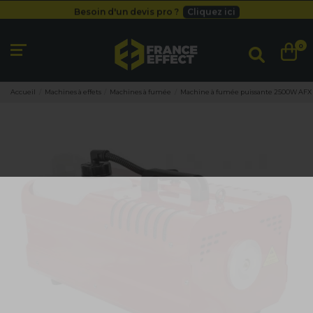
Besoin d'un devis pro ?
Cliquez ici
Livraison gratuite
dès 49
€
Besoin d'un devis pro ?
Cliquez ici
0
Livraison gratuite
dès 49
€
Accueil
Machines à effets
Machines à fumée
Machine à fumée puissante 2500W AFX