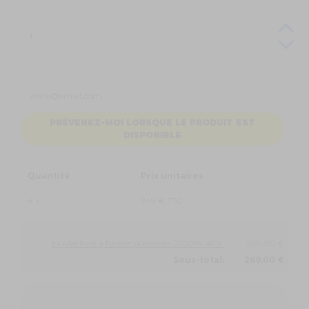
PRÉVENEZ-MOI LORSQUE LE PRODUIT EST
DISPONIBLE
Quantité
Prix unitaires
4 +
249 € TTC
1 x Machine à fumée puissante 2500W AFX:
269,00 €
Sous-total:
269,00 €