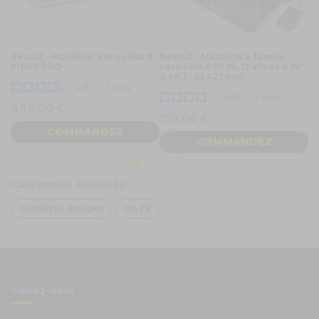
BeamZ - Machine à brouillard
BeamZ - Machine à fumée
B
F1600 PRO
verticale 800 W, 12 x leds 4 W
av
4 en 1 - BLAZE800
R
4
/
5
-
1
avis
4
4
/
5
-
1
avis
489,00 €
159,00 €
COMMANDEZ
COMMANDEZ
Catégories Associés
Confettis Rouges
Oh FX
Suivez-nous