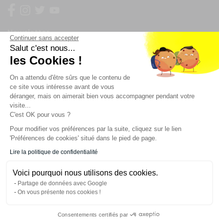
Newsletter
Continuer sans accepter
Salut c'est nous...
Enregistrez vous à la newsletter
les Cookies !
Restez à l'actualité sur nos produits et les offres du
On a attendu d'être sûrs que le contenu de
moment
ce site vous intéresse avant de vous
déranger, mais on aimerait bien vous accompagner pendant votre
visite...
C'est OK pour vous ?
NOS SERVICES
Pour modifier vos préférences par la suite, cliquez sur le lien
'Préférences de cookies' situé dans le pied de page.
INFORMATIONS
Lire la politique de confidentialité
Voici pourquoi nous utilisons des cookies.
CONTACT
Partage de données avec Google
On vous présente nos cookies !
Consentements certifiés par