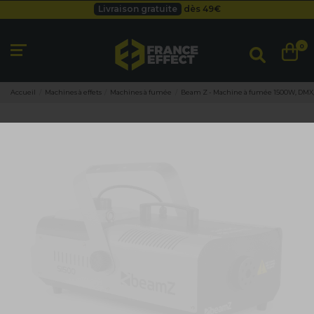
Livraison gratuite
dès 49
€
Besoin d'un devis pro ?
Cliquez ici
Livraison gratuite
dès 49
€
0
Accueil
Machines à effets
Machines à fumée
Beam Z - Machine à fumée 1500W, DMX,