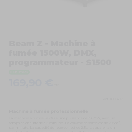
Beam Z - Machine à
fumée 1500W, DMX,
programmateur - S1500
En stock
169,90 €
TTC
Ref.
160.492
Machine à fumée professionnelle
La machine à fumée S1500 a une puissance de 1500W, avec un
temps de chauffe de 3.5 minutes. Le volume de sortie est de 295m³,
par minute. La capacité du réservoir est de 2.5L. L'appareil a un