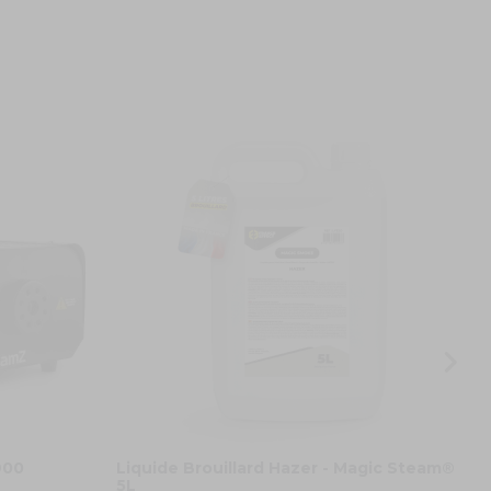
M
1
900
Liquide Brouillard Hazer - Magic Steam®
5L