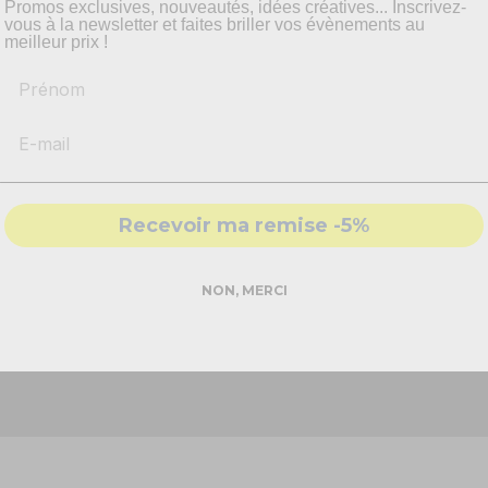
pyrotechnie et mise en scène.
Promos exclusives, nouveautés, idées créatives... Inscrivez-
vous à la newsletter et faites briller vos évènements au
meilleur prix !
Prénom
-
Recommandations
produits adaptés
our les pets espaces. Elle
t livrée avec une
-
Solutions
conformes & sécurisés
- Accompagnement par nos
experts
Recevoir ma remise -5%
ard France Effect par
DEMANDER MON DEVIS PRO
NON, MERCI
res.
Réponse rapide - sans engagement