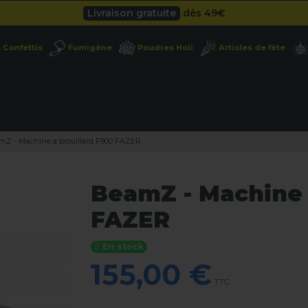
Livraison gratuite
dès 49
€
Besoin d'un devis pro ?
Cliquez ici
Confettis
Fumigène
Poudres Holi
Articles de fête
Livraison gratuite
dès 49
€
mZ - Machine a brouillard F900 FAZER
BeamZ - Machine 
FAZER
En stock
155,00 €
TTC