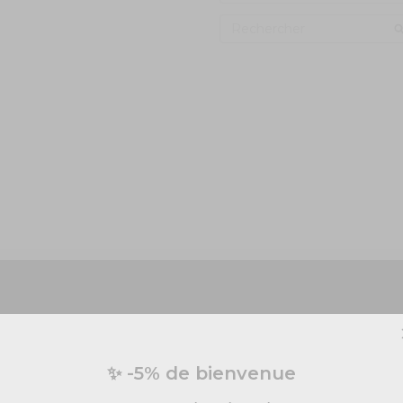
Vous préparez un événement ?
✨ -5% de bienvenue
vis personnalisé pour vos besoins en effets spécia