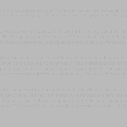
 et puissante, idéale pour de petites pièces. Elle est capable 
t à son grand réservoir. Livrée avec une télécommande, elle offr
d et dispose d'un mode continu permettant une production ini
 Elle est équipée d'un réservoir de 900 ml, offrant une grand
rôle à distance facile. De plus, son temps de chauffe est court, 
isée dans de petites pièces, offrant une production de fumée d
uption, tandis que le programmateur intégré dans la télécomman
ar un thermostat, assure une performance stable et fiable, même 
te machine particulièrement pratique pour les petits événements 
s pour les utilisateurs recherchant une solution compacte et e
Le mode continu permet de maintenir une atmosphère enfumée sa
thermostat garantit une température optimale pour une producti
de 3 mètres offrent une grande autonomie et une facilité d'util