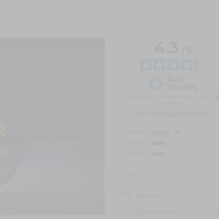
4.3
/
5
Basé sur
4
avis soumis à un
contrôle
Voir tous les avis sur ce site
5
étoiles
4
étoiles
3
étoiles
2
étoiles
1
étoile
Trier les avis