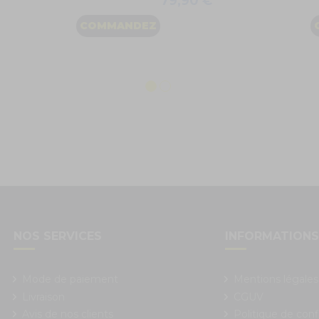
79,90 €
COMMANDEZ
NOS SERVICES
INFORMATION
Mode de paiement
Mentions légales
Livraison
CGUV
Avis de nos clients
Politique de conf