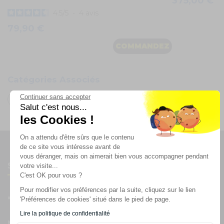
375,00 €
4.5
/
5
-
4
avis
79,90 €
COMMANDEZ
Catégories Associés
Continuer sans accepter
Machines à effets
Machines à fumée
Salut c'est nous...
les Cookies !
On a attendu d'être sûrs que le contenu
de ce site vous intéresse avant de
vous déranger, mais on aimerait bien vous accompagner pendant
Suivez-nous
votre visite...
C'est OK pour vous ?
Pour modifier vos préférences par la suite, cliquez sur le lien
'Préférences de cookies' situé dans le pied de page.
Lire la politique de confidentialité
Newsletter