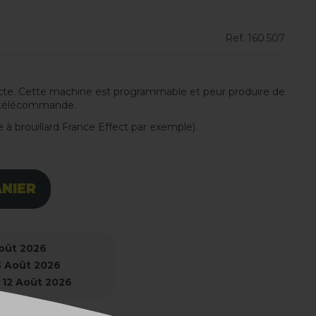
Ref.
160.507
e. Cette machine est programmable et peur produire de
ne télécommande.
e à brouillard France Effect par exemple).
ANIER
Août 2026
3 Août 2026
 12 Août 2026