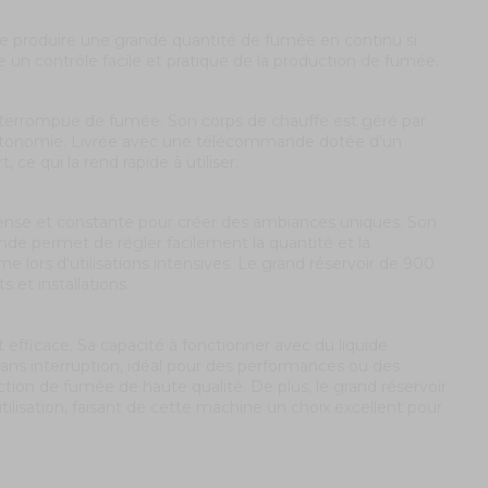
de produire une grande quantité de fumée en continu si
e un contrôle facile et pratique de la production de fumée.
nterrompue de fumée. Son corps de chauffe est géré par
e autonomie. Livrée avec une télécommande dotée d'un
ce qui la rend rapide à utiliser.
ense et constante pour créer des ambiances uniques. Son
de permet de régler facilement la quantité et la
lors d'utilisations intensives. Le grand réservoir de 900
et installations.
fficace. Sa capacité à fonctionner avec du liquide
ns interruption, idéal pour des performances ou des
on de fumée de haute qualité. De plus, le grand réservoir
isation, faisant de cette machine un choix excellent pour