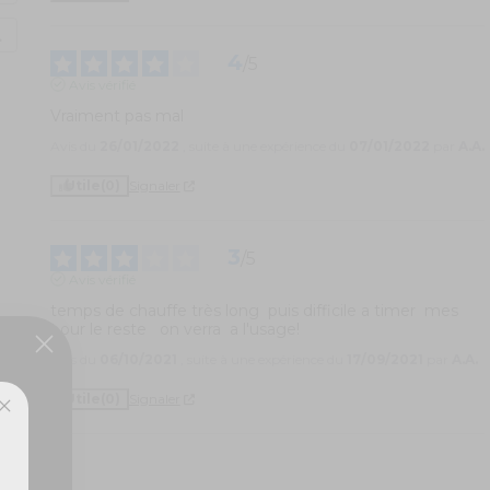
4
/
5
Avis vérifié
Vraiment pas mal
Avis du
26/01/2022
, suite à une expérience du
07/01/2022
par
A.A.
Utile
(0)
Signaler
3
/
5
Avis vérifié
temps de chauffe très long  puis difficile a timer  mes 
pour le reste   on verra  a l'usage!
Avis du
06/10/2021
, suite à une expérience du
17/09/2021
par
A.A.
Utile
(0)
Signaler
ux,