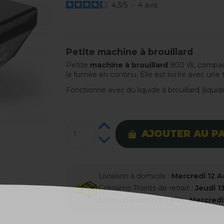
4.3
/
5
-
4
avis
Petite machine à brouillard
Petite
machine à brouillard
900 W, compact
la fumée en continu. Elle est livrée avec u
Fonctionne avec du liquide à brouillard (liquid
AJOUTER AU P
Livraison à domicile :
Mercredi 12 
Colissimo Points de retrait :
Jeudi 1
Livraison express en 48h :
Mercredi