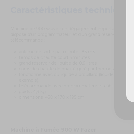
Caractéristiques techniques
Machine de 900 w avec un dégagement important. Idéale p
dispose d'un programmateur et d'un grand réservoir. Elle es
télécommande :
volume de sortie par minute : 85 m3
temps de chauffe court 4minutes
grand réservoir de liquide de 0,9 litres
corps de chauffe de qualité géré par thermostat
fonctionne avec du liquide à brouillard (liquide à brouill
exemple).
télécommande avec programmateur et câble de 3 mèt
poids : 4,3 kg
dimensions 430 x 170 x 195 cm
Machine à Fumée 900 W Fazer