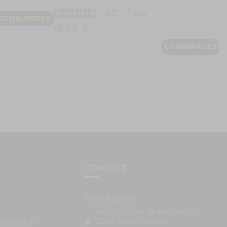
4.9
/
5
-
7
avis
COMMANDEZ
18,90 €
COMMANDEZ
S
CONTACT
France Effect
433 rue Phare de Roquerols
ZI les Eaux Blanches
identialité