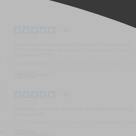
5
/
5
Avis vérifié
Super machine à brouillard ça fait le job. En plus orienté 
d’office vers le haut idéal pour mettre en valeur les jeu 
de lumières. 👍🏽🔝👌🏽
Avis du
13/08/2022
, suite à une expérience du
21/07/2022
par
A.A.
Utile
(0)
Signaler
2
1
5
/
5
1
Avis vérifié
0
qualité/prix : très bien , bon rendu dans salle moyenne ,le 
0
pilotage facile .
Avis du
11/08/2022
, suite à une expérience du
26/07/2022
par
A.A.
Utile
(0)
Signaler