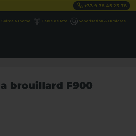
+33 9 78 45 23 78
Soirée à thème
Table de fête
Sonorisation & Lumières
a brouillard F900