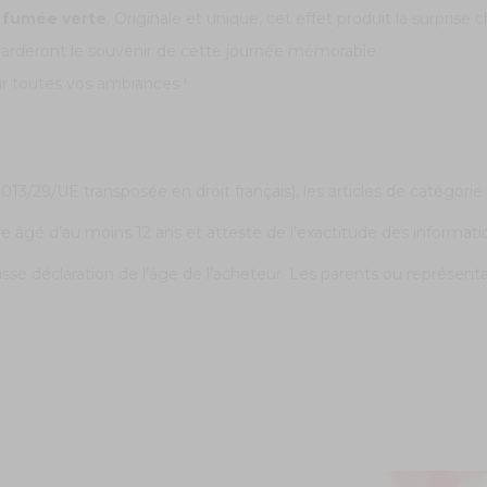
 fumée verte
. Originale et unique, cet effet produit la surprise 
 garderont le souvenir de cette journée mémorable.
ur toutes vos ambiances !
3/29/UE transposée en droit français), les articles de catégori
e âgé d’au moins 12 ans et atteste de l’exactitude des informat
e déclaration de l’âge de l’acheteur. Les parents ou représentant