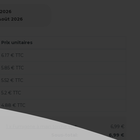
 2026
 Août 2026
Prix unitaires
6.17 € TTC
5.85 € TTC
5.52 € TTC
5.2 € TTC
4.88 € TTC
1 x Fumigène à main torche vert:
6,99 €
Sous-total:
6,99 €