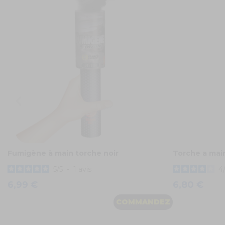
Fumigène à main torche noir
Torche a mai
5
/
5
-
1
avis
4
6,99 €
6,80 €
COMMANDEZ