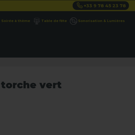
+33 9 78 45 23 78
Soirée à thème
Table de fête
Sonorisation & Lumières
torche vert