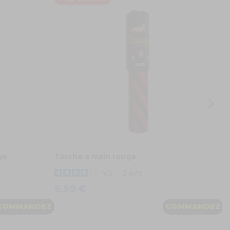
F
6
ge
Torche a main rouge
4
/
5
-
2
avis
6,90 €
COMMANDEZ
COMMANDEZ