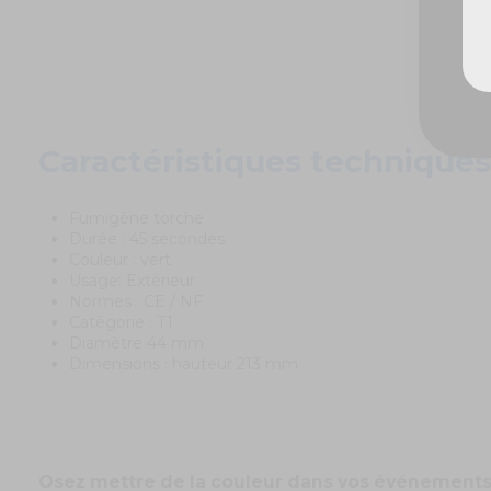
Caractéristiques techniques
Fumigène torche
Durée : 45 secondes
Couleur : vert
Usage: Extérieur
Normes : CE / NF
Catégorie : T1
Diamètre 44 mm
Dimensions : hauteur 213 mm
Osez mettre de la couleur dans vos événements,