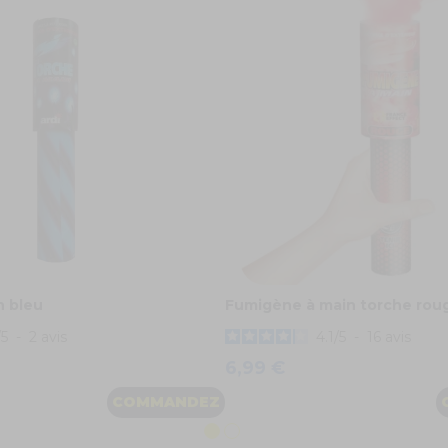
n bleu
Fumigène à main torche rou
/
5
-
2
avis
4.1
/
5
-
16
avis
6,99 €
COMMANDEZ