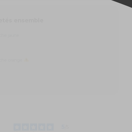
etés ensemble
che jaune
che orange
5
/
5