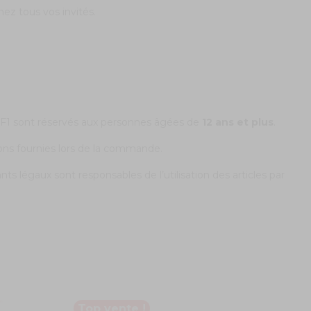
chez tous vos invités.
e F1 sont réservés aux personnes âgées de
12 ans et plus
.
ions fournies lors de la commande.
s légaux sont responsables de l’utilisation des articles par
Top vente !