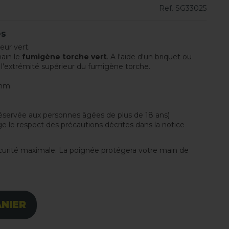
Ref.
SG33025
es
eur vert.
main le
fumigène torche vert
. A l'aide d'un briquet ou
 l'extrémité supérieur du fumigène torche.
mm.
éservée aux personnes âgées de plus de 18 ans)
e le respect des précautions décrites dans la notice
urité maximale. La poignée protégera votre main de
ANIER