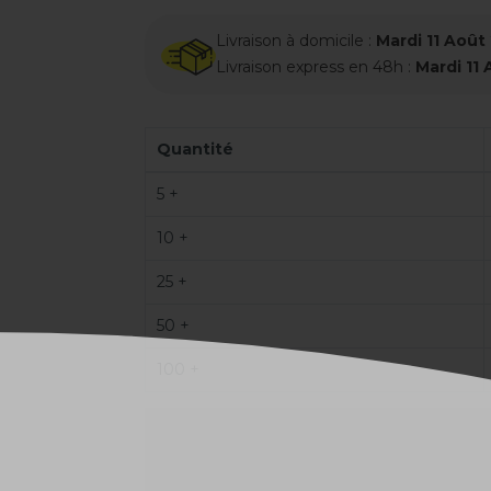
Livraison à domicile :
Mardi 11 Août
Livraison express en 48h :
Mardi 11
Quantité
5 +
10 +
25 +
50 +
100 +