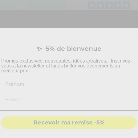
Basé sur
3
avis soumis à un
contrôle
Voir tous les avis sur ce site
Vous préparez un événement ?
✨ -5% de bienvenue
5
étoiles
vis personnalisé pour vos besoins en effets spécia
4
étoiles
pyrotechnie et mise en scène.
Promos exclusives, nouveautés, idées créatives... Inscrivez-
3
étoiles
vous à la newsletter et faites briller vos évènements au
2
étoiles
meilleur prix !
1
étoile
Prénom
-
Recommandations
produits adaptés
Trier les avis
-
Solutions
conformes & sécurisés
- Accompagnement par nos
experts
Recevoir ma remise -5%