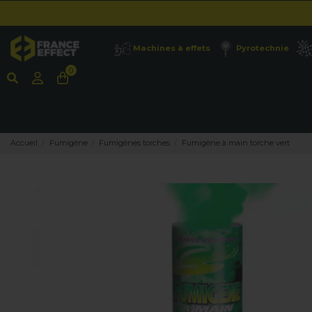
Machines à effets
Pyrotechnie
0
Accueil
Fumigène
Fumigènes torches
Fumigène à main torche vert