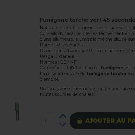
Fumigène torche vert 45 second
Nature de l'effet : émission de fumée de coul
Conseils d'utilisation : Tenez fermement en 
d'une allumette, allumez la mèche située sur
Durée : 45 secondes.
Dimensions : hauteur 213 mm, diamètre 44 
Usage: Extérieur.
Normes : CE / NF.
Catégorie : T1 (l'utilisation du
fumigene
est r
La mise en oeuvre du
fumigène torche
exig
d'emploi.
Un fumigène en forme de torche pour un séc
toutes sources de chaleur.
AJOUTER AU P