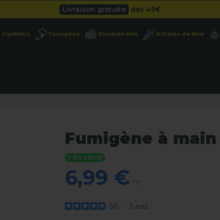
Besoin d'un devis pro ?
Cliquez ici
Livraison gratuite
dès 49
€
Confettis
Fumigène
Poudres Holi
Articles de fête
Besoin d'un devis pro ?
Cliquez ici
Livraison gratuite
dès 49
€
Fumigène à main 
En stock
6,99 €
TTC
5
/
5
-
3
avis