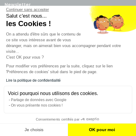
Newsletter
Continuer sans accepter
Salut c'est nous...
Enregistrez vous à la newsletter
les Cookies !
Restez à l'actualité sur nos produits et les offres du
moment
On a attendu d'être sûrs que le contenu de
ce site vous intéresse avant de vous
déranger, mais on aimerait bien vous accompagner pendant votre
visite...
NOS SERVICES
C'est OK pour vous ?
Pour modifier vos préférences par la suite, cliquez sur le lien
'Préférences de cookies' situé dans le pied de page.
INFORMATIONS
Lire la politique de confidentialité
Voici pourquoi nous utilisons des cookies.
CONTACT
Partage de données avec Google
On vous présente nos cookies !
Consentements certifiés par
Je choisis
OK pour moi
© 2023 France Effect Tous droits réservés.