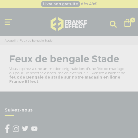
Livraison gratuite
dès 49
€
Besoin d'un devis pro ?
Cliquez ici
Livraison gratuite
dès 49
€
0
Accueil
Feux de bengale Stade
Feux de bengale Stade
Vous aspirez à une animation originale lors d'une fête de mariage
ou pour un spectacle nocturne en extérieur ? - Pensez à l'achat de
feux de Bengale de stade sur notre magasin en ligne
France Effect
.
Suivez-nous