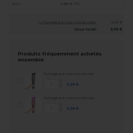
100 +
4.88 € TTC
1 x Fumigène à main torche violet:
6,99 €
Sous-total:
6,99 €
Produits fréquemment achetés
ensemble
Fumigène à main torche noir
6,99 €
Fumigène à main torche rose
6,99 €