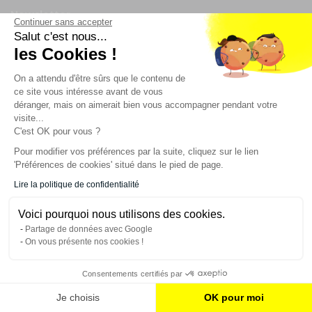
Newsletter
Continuer sans accepter
Salut c'est nous...
Enregistrez vous à la newsletter
les Cookies !
Restez à l'actualité sur nos produits et les offres du
On a attendu d'être sûrs que le contenu de
moment
ce site vous intéresse avant de vous
déranger, mais on aimerait bien vous accompagner pendant votre
visite...
C'est OK pour vous ?
NOS SERVICES
Pour modifier vos préférences par la suite, cliquez sur le lien
'Préférences de cookies' situé dans le pied de page.
INFORMATIONS
Lire la politique de confidentialité
Voici pourquoi nous utilisons des cookies.
CONTACT
Partage de données avec Google
On vous présente nos cookies !
Consentements certifiés par
AJOUTER AU PANIER
Je choisis
OK pour moi
© 2023 France Effect Tous droits réservés.