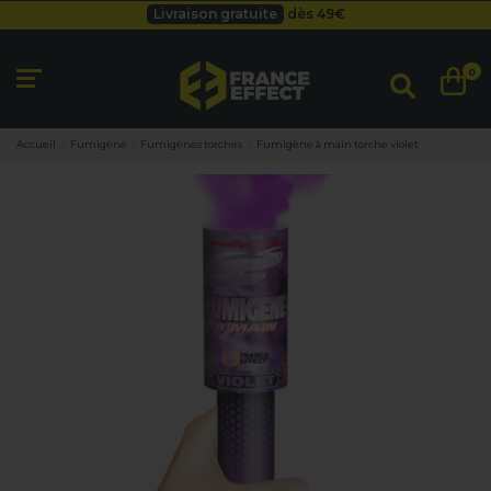
Livraison gratuite
dès 49
€
Besoin d'un devis pro ?
Cliquez ici
Livraison gratuite
dès 49
€
0
Accueil
Fumigène
Fumigènes torches
Fumigène à main torche violet