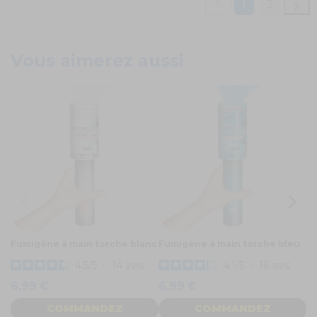
1
2
Vous aimerez aussi
Fumigène à main torche blanc
Fumigène à main torche bleu
Fu
4.5
/
5
-
14
avis
4.1
/
5
-
16
avis
6,99 €
6,99 €
6
COMMANDEZ
COMMANDEZ