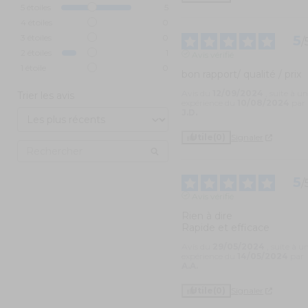
5
étoiles
5
4
étoiles
0
3
étoiles
0
5
/
2
étoiles
1
Avis vérifié
1
étoile
0
bon rapport/ qualité / prix
Avis du
12/09/2024
, suite à u
Trier les avis
expérience du
10/08/2024
par
J.D.
Utile
(0)
Signaler
5
/
Avis vérifié
Rien à dire 

Rapide et efficace
Avis du
29/05/2024
, suite à u
expérience du
14/05/2024
par
A.A.
Utile
(0)
Signaler