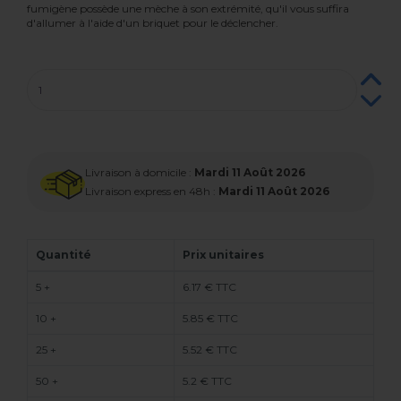
fumigène possède une mèche à son extrémité, qu'il vous suffira
d'allumer à l'aide d'un briquet pour le déclencher.
Livraison à domicile :
Mardi 11 Août 2026
Livraison express en 48h :
Mardi 11 Août 2026
Quantité
Prix unitaires
5 +
6.17 € TTC
10 +
5.85 € TTC
25 +
5.52 € TTC
50 +
5.2 € TTC