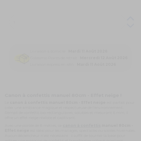
Livraison à domicile :
Mardi 11 Août 2026
Colissimo Points de retrait :
Mercredi 12 Août 2026
Livraison express en 48h :
Mardi 11 Août 2026
Canon à confettis manuel 80cm - Effet neige !
Le
canon à confettis manuel 80cm - Effet neige
est parfait pour
créer une ambiance magique et respectueuse de l’environnement.
Rempli de confettis bio rectangulaires, solubles et mesurant 6 mm, il
offre un effet neige réaliste et captivant.
Avec une portée de 8 mètres, ce
canon à confettis
manuel 80cm -
Effet neige
est idéal pour les mariages, spectacles ou soirées hivernales.
Aucun déclencheur n’est nécessaire : il suffit de tourner la base pour
activer une explosion de confettis et transformer votre événement.