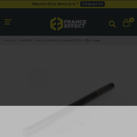
Besoin d'un devis pro ?
Cliquez ici
Livraison gratuite
dès 49
€
Besoin d'un devis pro ?
Cliquez ici
0
Livraison gratuite
dès 49
€
Accueil
Confettis
Canon à confettis manuel 80cm - Effet neige