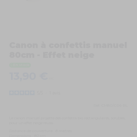
Canon à confettis manuel
80cm - Effet neige
En stock
13,90 €
TTC
5
/
5
-
1
avis
Ref.
CM80/C06-BL
Le canon manuel projette des confettis bio rectangulaires, solubles,
pour un effet neige réussi.
Distance de couverture : 8 mètres.
Dimensions : 80 cm