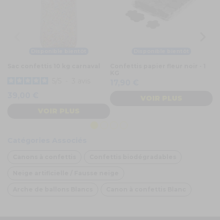
Disponible bientôt
Disponible bientôt
Sac confettis 10 kg carnaval
Confettis papier fleur noir - 1
Ca
KG
cm
5
/
5
-
3
avis
17,90 €
9
39,00 €
VOIR PLUS
VOIR PLUS
Catégories Associés
Canons à confettis
Confettis biodégradables
Neige artificielle / Fausse neige
Arche de ballons Blancs
Canon à confettis Blanc