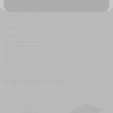
5
étoiles
1
Utile
(0)
Signaler
4
étoiles
0
3
étoiles
0
2
étoiles
0
1
étoile
0
Trier les avis
Vous aimerez aussi