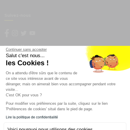
Suivez-nous
Newsletter
Continuer sans accepter
Salut c'est nous...
Enregistrez vous à la newsletter
les Cookies !
Restez à l'actualité sur nos produits et les offres du
On a attendu d'être sûrs que le contenu de
moment
ce site vous intéresse avant de vous
déranger, mais on aimerait bien vous accompagner pendant votre
visite...
C'est OK pour vous ?
NOS SERVICES
Pour modifier vos préférences par la suite, cliquez sur le lien
'Préférences de cookies' situé dans le pied de page.
INFORMATIONS
Lire la politique de confidentialité
Voici pourquoi nous utilisons des cookies.