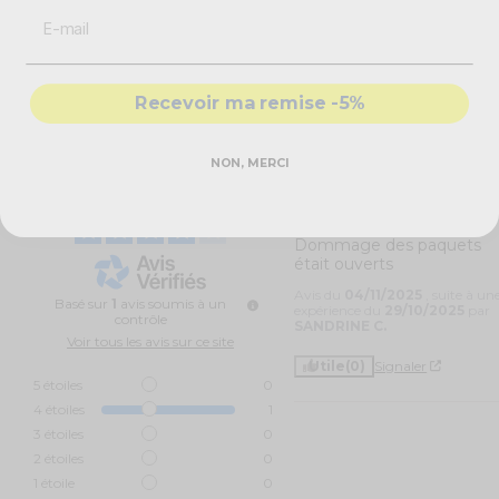
Caractéristiques techniques
Confettis carnaval
Couleur : multicolore
Forme : rond
Recevoir ma remise -5%
Poids : 100 grammes
NON, MERCI
4
4
/
/
5
Avis vérifié
Dommage des paquets 
était ouverts
Avis du
04/11/2025
, suite à un
Basé sur
1
avis soumis à un
expérience du
29/10/2025
par
contrôle
SANDRINE C.
Voir tous les avis sur ce site
Utile
(0)
Signaler
5
étoiles
0
4
étoiles
1
3
étoiles
0
2
étoiles
0
1
étoile
0