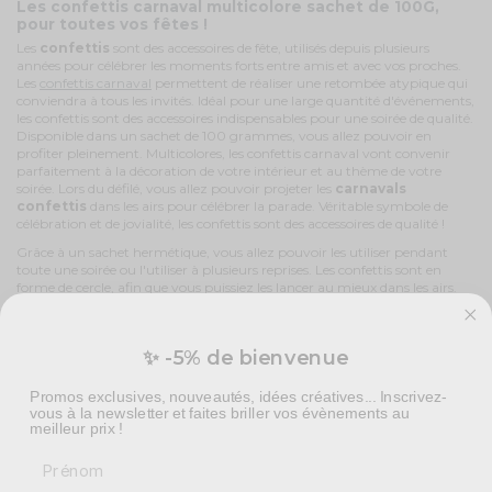
Les confettis carnaval multicolore sachet de 100G,
pour toutes vos fêtes !
Les
confettis
sont des accessoires de fête, utilisés depuis plusieurs
années pour célébrer les moments forts entre amis et avec vos proches.
Les
confettis carnaval
permettent de réaliser une retombée atypique qui
conviendra à tous les invités. Idéal pour une large quantité d'événements,
les confettis sont des accessoires indispensables pour une soirée de qualité.
Disponible dans un sachet de 100 grammes, vous allez pouvoir en
profiter pleinement. Multicolores, les confettis carnaval vont convenir
parfaitement à la décoration de votre intérieur et au thème de votre
soirée. Lors du défilé, vous allez pouvoir projeter les
carnavals
confettis
dans les airs pour célébrer la parade. Véritable symbole de
célébration et de jovialité, les confettis sont des accessoires de qualité !
Grâce à un sachet hermétique, vous allez pouvoir les utiliser pendant
toute une soirée ou l'utiliser à plusieurs reprises. Les confettis sont en
forme de cercle, afin que vous puissiez les lancer au mieux dans les airs.
Très simple d'utilisation et rapide, vous allez également pouvoir les
utiliser dans des canons à confettis. Attention cependant, il est important
de ne pas laisser les confettis à portée des enfants en bas âge.
✨ -5% de bienvenue
Lors d'un carnaval, des centaines de personnes défilent dans les rues en
costume. Moment de pure convivialité et de partage, les confettis
Promos exclusives, nouveautés, idées créatives... Inscrivez-
carnaval vont permettre de célébrer cette soirée, en couleurs. À lancer sur
vous à la newsletter et faites briller vos évènements au
la parade ou à projeter d'un char, les confettis vont créer une agréable
meilleur prix !
retombée, qui plaira autant aux petits qu'aux grands !
Prénom