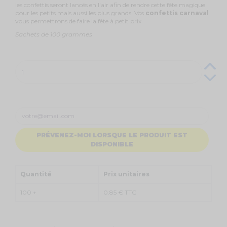
les confettis seront lancés en l'air afin de rendre cette fête magique
pour les petits mais aussi les plus grands. Vos
confettis carnaval
vous permettrons de faire la fête à petit prix.
Sachets de 100 grammes
PRÉVENEZ-MOI LORSQUE LE PRODUIT EST
DISPONIBLE
Quantité
Prix unitaires
100 +
0.85 € TTC