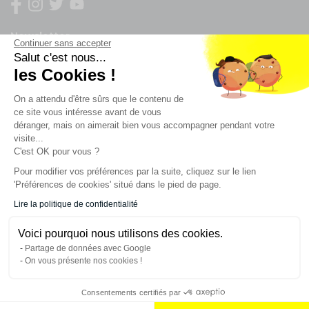
Newsletter
Continuer sans accepter
Salut c'est nous...
les Cookies !
Enregistrez vous à la newsletter
Restez à l'actualité sur nos produits et les offres du
On a attendu d'être sûrs que le contenu de
moment
ce site vous intéresse avant de vous
déranger, mais on aimerait bien vous accompagner pendant votre
visite...
C'est OK pour vous ?
NOS SERVICES
Pour modifier vos préférences par la suite, cliquez sur le lien
'Préférences de cookies' situé dans le pied de page.
INFORMATIONS
Lire la politique de confidentialité
Voici pourquoi nous utilisons des cookies.
CONTACT
Partage de données avec Google
On vous présente nos cookies !
Consentements certifiés par
AJOUTER AU PANIER