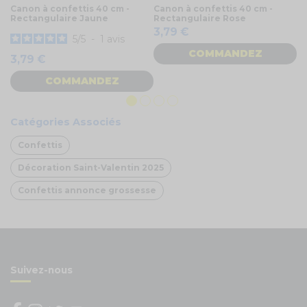
Canon à confettis 40 cm -
Canon à confettis 40 cm -
Co
Rectangulaire Jaune
Rectangulaire Rose
sa
3,79 €
5
/
5
-
1
avis
COMMANDEZ
3,79 €
4
COMMANDEZ
Catégories Associés
Confettis
Décoration Saint-Valentin 2025
Confettis annonce grossesse
Suivez-nous