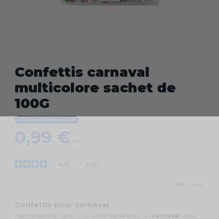
Confettis carnaval
multicolore sachet de
100G
Disponible bientôt
0,99 €
TTC
4
/
5
-
1
avis
Ref.
22241
Confettis pour carnaval
Des confettis en veux tu, en voilà ! Idéale pour un
carnaval
réussi,