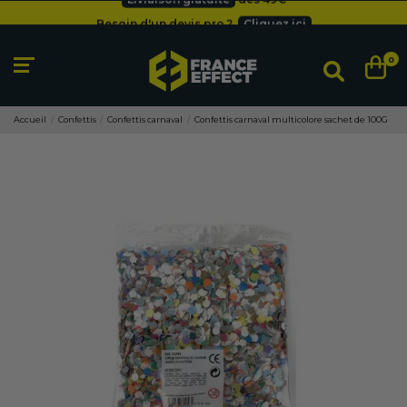
Besoin d'un devis pro ?
Cliquez ici
Livraison gratuite
dès 49
€
0
Accueil
Confettis
Confettis carnaval
Confettis carnaval multicolore sachet de 100G