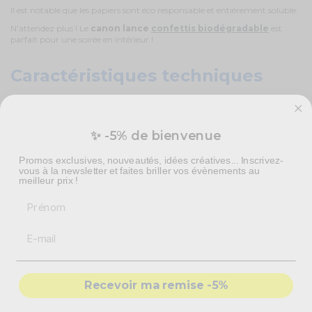
Il est notable que les papiers sont éco responsable et entièrement soluble.
N'attendez plus ! Le
canon lance
confettis biodégradable
est
parfait pour une soirée en intérieur !
Caractéristiques techniques
Confettis 100% soluble (fondent au contact de l'eau)
Dimensions : 40 cm
Couleur : multicolore
✨ -5% de bienvenue
Matière des confettis : feuille de riz
Promos exclusives, nouveautés, idées créatives... Inscrivez-
vous à la newsletter et faites briller vos évènements au
meilleur prix !
4
3
/
/
5
Prénom
Avis vérifié
projection assez faible 2m 
max
Avis du
30/09/2025
, suite à u
Basé sur
2
avis soumis à un
expérience du
21/07/2025
par
contrôle
CHEZ LES ARTISTES S.
Recevoir ma remise -5%
Voir tous les avis sur ce site
Utile
(0)
Signaler