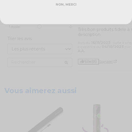
5
étoiles
1
NON, MERCI
4
étoiles
0
3
étoiles
1
5
/
2
étoiles
0
Avis vérifié
1
étoile
0
Très bon produits fidele à s
description
Trier les avis
Avis du
16/11/2023
, suite à une
expérience du
04/10/2023
par
A.A.
Utile
(0)
Signaler
Vous aimerez aussi