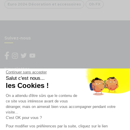
Euro 2024 Décoration et accessoires
Oh FX
Suivez-nous
Newsletter
Continuer sans accepter
Salut c'est nous...
Enregistrez vous à la newsletter
les Cookies !
Restez à l'actualité sur nos produits et les offres du
On a attendu d'être sûrs que le contenu de
moment
ce site vous intéresse avant de vous
déranger, mais on aimerait bien vous accompagner pendant votre
visite...
NOS SERVICES
C'est OK pour vous ?
Pour modifier vos préférences par la suite, cliquez sur le lien