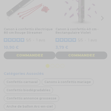
Canon à confettis électrique
Canon à confettis 40 cm -
Ca
80 cm Rouge Streamer
Rectangulaire Violet
Re
2
5
/
5
-
1
avis
5
/
5
-
1
avis
10,90 €
3,79 €
1
COMMANDEZ
COMMANDEZ
Catégories Associés
Confettis carnaval
Canons à confettis mariage
Confettis biodégradables
Confettis annonce grossesse
Arche de ballon Arc-en-ciel