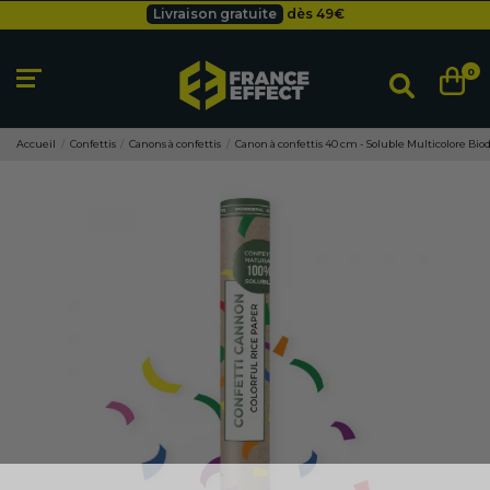
Livraison gratuite
dès 49
€
Besoin d'un devis pro ?
Cliquez ici
Livraison gratuite
dès 49
€
0
Accueil
Confettis
Canons à confettis
Canon à confettis 40 cm - Soluble Multicolore Bi