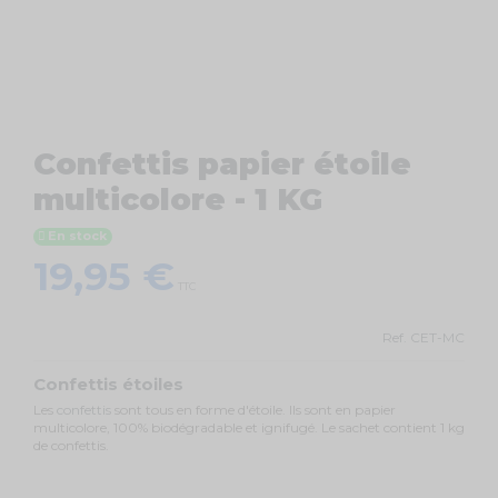
Confettis papier étoile
multicolore - 1 KG
En stock
19,95 €
TTC
Ref.
CET-MC
Confettis étoiles
Les
confettis
sont tous en forme d'étoile. Ils sont en papier
multicolore, 100% biodégradable et ignifugé. Le sachet contient 1 kg
de confettis.