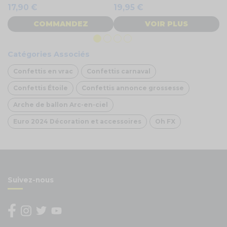
17,90 €
19,95 €
17
COMMANDEZ
VOIR PLUS
Catégories Associés
Confettis en vrac
Confettis carnaval
Confettis Étoile
Confettis annonce grossesse
Arche de ballon Arc-en-ciel
Euro 2024 Décoration et accessoires
Oh FX
Suivez-nous