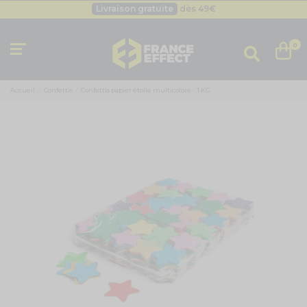
Besoin d'un devis pro ?
Cliquez ici
Livraison gratuite
dès 49
€
0
Accueil
Confettis
Confettis papier étoile multicolore - 1 KG