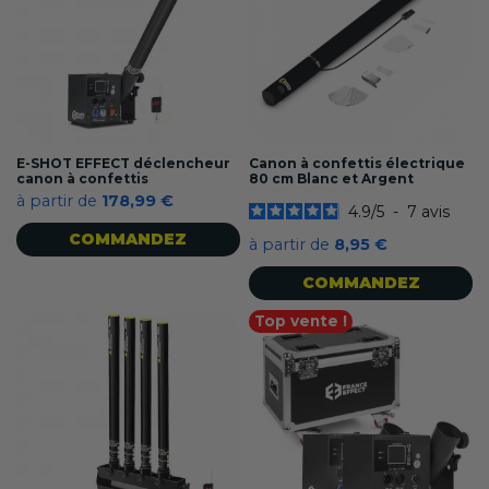
E-SHOT EFFECT déclencheur
Canon à confettis électrique
canon à confettis
80 cm Blanc et Argent
à partir de
178,99 €
4.9
/
5
-
7
avis
COMMANDEZ
à partir de
8,95 €
COMMANDEZ
Top vente !