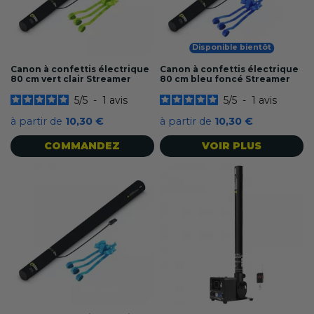
Disponible bientôt
Canon à confettis électrique
Canon à confettis électrique
80 cm vert clair Streamer
80 cm bleu foncé Streamer
5
/
5
-
1
avis
5
/
5
-
1
avis
à partir de
10,30 €
à partir de
10,30 €
COMMANDEZ
VOIR PLUS