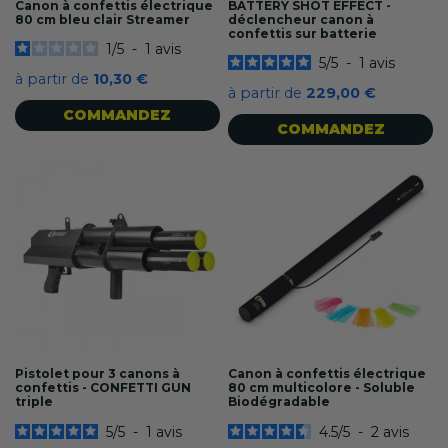
Canon à confettis électrique
BATTERY SHOT EFFECT -
80 cm bleu clair Streamer
déclencheur canon à
confettis sur batterie
1
/
5
-
1
avis
5
/
5
-
1
avis
à partir de
10,30 €
à partir de
229,00 €
COMMANDEZ
COMMANDEZ
Pistolet pour 3 canons à
Canon à confettis électrique
confettis - CONFETTI GUN
80 cm multicolore - Soluble
triple
Biodégradable
5
/
5
-
1
avis
4.5
/
5
-
2
avis