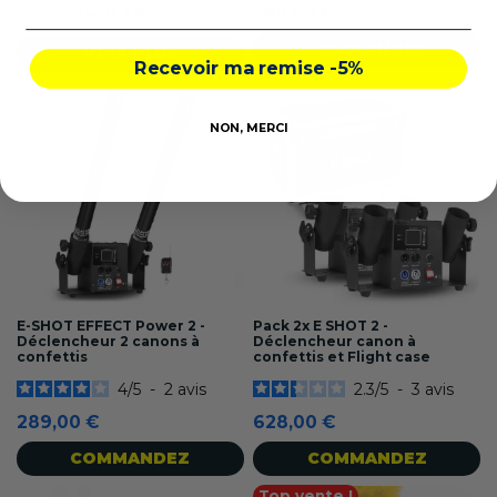
599,00 €
à partir de
11,89 €
COMMANDEZ
VOIR PLUS
Recevoir ma remise -5%
NON, MERCI
E-SHOT EFFECT Power 2 -
Pack 2x E SHOT 2 -
Déclencheur 2 canons à
Déclencheur canon à
confettis
confettis et Flight case
4
/
5
-
2
avis
2.3
/
5
-
3
avis
289,00 €
628,00 €
COMMANDEZ
COMMANDEZ
Top vente !