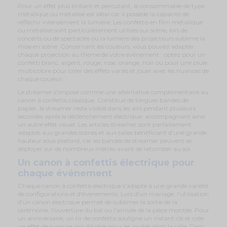
Pour un effet plus brillant et percutant, le consommable de type
métallique ou métallisé est idéal car il possède la capacité de
réfléchir intensément la lumière. Les confettis en film métallique
ou métallisé sont particulièrement utilisés sur scène, lors de
concerts ou de spectacles où la lumière des projecteurs sublime la
mise en scène. Concernant les couleurs, vous pouvez adapter
chaque projection au thème de votre événement : optez pour un
confetti blanc, argent, rouge, rose, orange, noir ou pour une pluie
multicolore pour créer des effets variés et jouer avec les nuances de
chaque couleur.
Le streamer s'impose comme une alternative complémentaire au
canon à confettis classique. Constitué de longues bandes de
papier, le streamer reste visible dans les airs pendant plusieurs
secondes après le déclenchement électrique, accompagnant ainsi
un autre effet visuel. Les articles streamer sont parfaitement
adaptés aux grandes scènes et aux salles bénéficiant d'une grande
hauteur sous plafond, car les bandes de streamer peuvent se
déployer sur de nombreux mètres avant de retomber au sol.
Un canon à confettis électrique pour
chaque événement
Chaque canon à confettis électrique s'adapte à une grande variété
de configurations et d'événements. Lors d'un mariage, l'utilisation
d'un canon électrique permet de sublimer la sortie de la
cérémonie, l'ouverture du bal ou l'arrivée de la pièce montée. Pour
un anniversaire, un tir de confettis souligne un instant clé et crée
un effet de surprise inoubliable pour les invités dans la salle. Dans