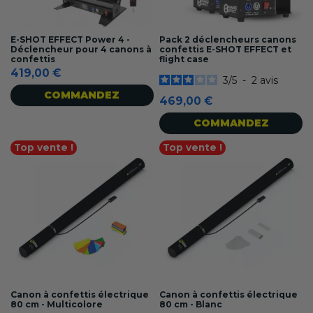
E-SHOT EFFECT Power 4 -
Pack 2 déclencheurs canons
Déclencheur pour 4 canons à
confettis E-SHOT EFFECT et
confettis
flight case
419,00 €
3
/
5
-
2
avis
COMMANDEZ
469,00 €
COMMANDEZ
Top vente !
Top vente !
Canon à confettis électrique
Canon à confettis électrique
80 cm - Multicolore
80 cm - Blanc