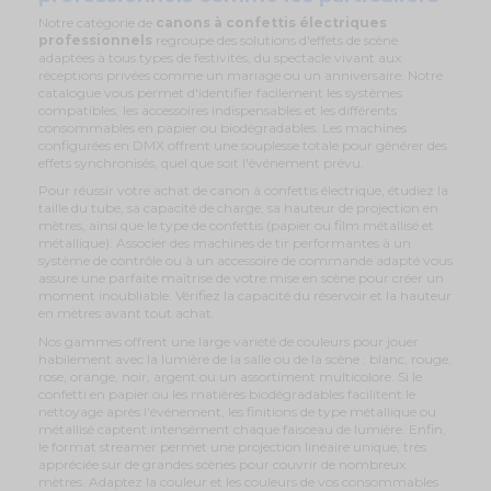
Notre catégorie de
canons à confettis électriques
professionnels
regroupe des solutions d'effets de scène
adaptées à tous types de festivités, du spectacle vivant aux
réceptions privées comme un mariage ou un anniversaire. Notre
catalogue vous permet d'identifier facilement les systèmes
compatibles, les accessoires indispensables et les différents
consommables en papier ou biodégradables. Les machines
configurées en DMX offrent une souplesse totale pour générer des
effets synchronisés, quel que soit l'événement prévu.
Pour réussir votre achat de canon à confettis électrique, étudiez la
taille du tube, sa capacité de charge, sa hauteur de projection en
mètres, ainsi que le type de confettis (papier ou film métallisé et
métallique). Associer des machines de tir performantes à un
système de contrôle ou à un accessoire de commande adapté vous
assure une parfaite maîtrise de votre mise en scène pour créer un
moment inoubliable. Vérifiez la capacité du réservoir et la hauteur
en mètres avant tout achat.
Nos gammes offrent une large variété de couleurs pour jouer
habilement avec la lumière de la salle ou de la scène : blanc, rouge,
rose, orange, noir, argent ou un assortiment multicolore. Si le
confetti en papier ou les matières biodégradables facilitent le
nettoyage après l'événement, les finitions de type métallique ou
métallisé captent intensément chaque faisceau de lumière. Enfin,
le format streamer permet une projection linéaire unique, très
appréciée sur de grandes scènes pour couvrir de nombreux
mètres. Adaptez la couleur et les couleurs de vos consommables