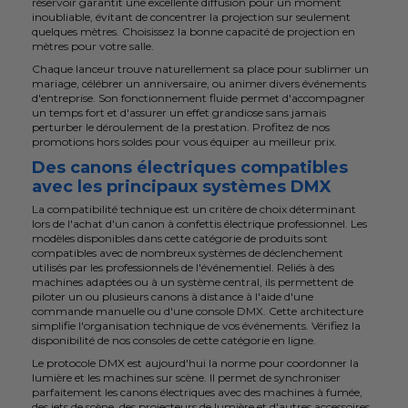
réservoir garantit une excellente diffusion pour un moment
inoubliable, évitant de concentrer la projection sur seulement
quelques mètres. Choisissez la bonne capacité de projection en
mètres pour votre salle.
Chaque lanceur trouve naturellement sa place pour sublimer un
mariage, célébrer un anniversaire, ou animer divers événements
d'entreprise. Son fonctionnement fluide permet d'accompagner
un temps fort et d'assurer un effet grandiose sans jamais
perturber le déroulement de la prestation. Profitez de nos
promotions hors soldes pour vous équiper au meilleur prix.
Des canons électriques compatibles
avec les principaux systèmes DMX
La compatibilité technique est un critère de choix déterminant
lors de l'achat d'un canon à confettis électrique professionnel. Les
modèles disponibles dans cette catégorie de produits sont
compatibles avec de nombreux systèmes de déclenchement
utilisés par les professionnels de l'événementiel. Reliés à des
machines adaptées ou à un système central, ils permettent de
piloter un ou plusieurs canons à distance à l'aide d'une
commande manuelle ou d'une console DMX. Cette architecture
simplifie l'organisation technique de vos événements. Vérifiez la
disponibilité de nos consoles de cette catégorie en ligne.
Le protocole DMX est aujourd'hui la norme pour coordonner la
lumière et les machines sur scène. Il permet de synchroniser
parfaitement les canons électriques avec des machines à fumée,
des jets de scène, des projecteurs de lumière et d'autres accessoires