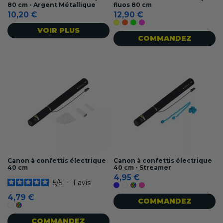
80 cm - Argent Métallique
fluos 80 cm
10,20 €
12,90 €
Jaune fluo
Orange fluo
Vert fluo
Rose fluo
VOIR PLUS
COMMANDEZ
Canon à confettis électrique
Canon à confettis électrique
40 cm
40 cm - Streamer
4,95 €
5
/
5
-
1
avis
Bleu
Blanc
Multicolore
Rose
4,79 €
COMMANDEZ
Blanc
Multicolore
COMMANDEZ