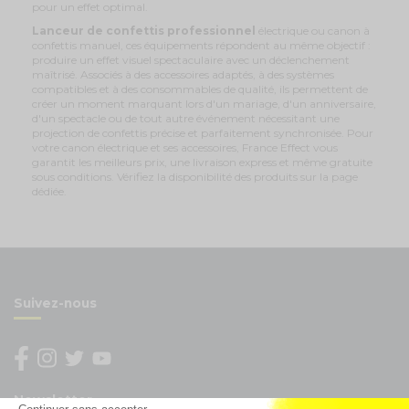
pour un effet optimal.
Lanceur de confettis professionnel
électrique ou canon à
confettis manuel, ces équipements répondent au même objectif :
produire un effet visuel spectaculaire avec un déclenchement
maîtrisé. Associés à des accessoires adaptés, à des systèmes
compatibles et à des consommables de qualité, ils permettent de
créer un moment marquant lors d'un mariage, d'un anniversaire,
d'un spectacle ou de tout autre événement nécessitant une
projection de confettis précise et parfaitement synchronisée. Pour
votre canon électrique et ses accessoires, France Effect vous
garantit les meilleurs prix, une livraison express et même gratuite
sous conditions. Vérifiez la disponibilité des produits sur la page
dédiée.
Suivez-nous
Newsletter