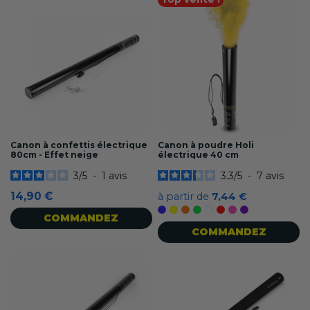
Canon à confettis électrique
Canon à poudre Holi
80cm - Effet neige
électrique 40 cm
3
/
5
-
1
avis
3.3
/
5
-
7
avis
14,90 €
à partir de
7,44 €
Bleu
Jaune
Orange
Vert
Blanc
Rouge
Rose
Violet
COMMANDEZ
COMMANDEZ