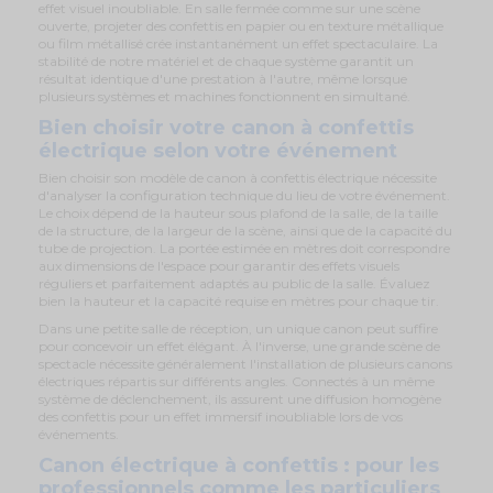
effet visuel inoubliable. En salle fermée comme sur une scène
ouverte, projeter des confettis en papier ou en texture métallique
ou film métallisé crée instantanément un effet spectaculaire. La
stabilité de notre matériel et de chaque système garantit un
résultat identique d'une prestation à l'autre, même lorsque
plusieurs systèmes et machines fonctionnent en simultané.
Bien choisir votre canon à confettis
électrique selon votre événement
Bien choisir son modèle de canon à confettis électrique nécessite
d'analyser la configuration technique du lieu de votre événement.
Le choix dépend de la hauteur sous plafond de la salle, de la taille
de la structure, de la largeur de la scène, ainsi que de la capacité du
tube de projection. La portée estimée en mètres doit correspondre
aux dimensions de l'espace pour garantir des effets visuels
réguliers et parfaitement adaptés au public de la salle. Évaluez
bien la hauteur et la capacité requise en mètres pour chaque tir.
Dans une petite salle de réception, un unique canon peut suffire
pour concevoir un effet élégant. À l'inverse, une grande scène de
spectacle nécessite généralement l'installation de plusieurs canons
électriques répartis sur différents angles. Connectés à un même
système de déclenchement, ils assurent une diffusion homogène
des confettis pour un effet immersif inoubliable lors de vos
événements.
Canon électrique à confettis : pour les
professionnels comme les particuliers