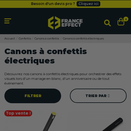
Livraison gratuite
dès 49
€
Besoin d'un devis pro ?
Cliquez ici
Livraison gratuite
dès 49
€
0
Accueil
Confettis
Canons à confettis
Canons à confettis électriques
Canons à confettis
électriques
Découvrez nos canons à confettis électriques pour orchestrer des effets
visuels lors d'un mariage en blanc, d'un anniversaire ou de tout
événement.
FILTRER
TRIER PAR
Top vente !