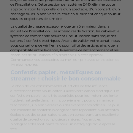
de l'installation. Cette gestion par système DMX élimine toute
approximation temporelle lors d'un spectacle, d'un concert, d'un
mariage ou d'un anniversaire, tout en sublimant chaque couleur
sous les projecteurs de lumière.
La qualité de chaque accessoire joue un rôle majeur dans la
sécurité de l'installation. Les accessoires de fixation, les câbles et le
système de commande assurent une utilisation sans risque des
canons à confettis électriques. Avant de valider votre achat, nous
vous conseillons de vérifier la disponibilité des articles ainsi que la
compatibilité entre le canon, le système de déclenchement et les
machines de tir utilisées afin d'obtenir un effet optimal.
Commandez vos accessoires au meilleur prix avec une option de
livraison express.
Confettis papier, métalliques ou
streamer : choisir le bon consommable
Le choix de vos consommables et articles de fête influence
directement l'effet visuel obtenu avec votre canon électrique. Les
confettis en papier sont très appréciés pour leur retombée lente,
fluide et naturelle dans l'air. Ils conviennent pour un mariage
traditionnel, un anniversaire ou des événements officiels. De plus,
nos modèles de confettis biodégradables répondent aux attentes
écologiques des organisateurs tout en conservant une excellente
qualité de projection sur plusieurs mètres. Nos articles
biodégradables sont parfaits pour un nettoyage facile après la
fête.