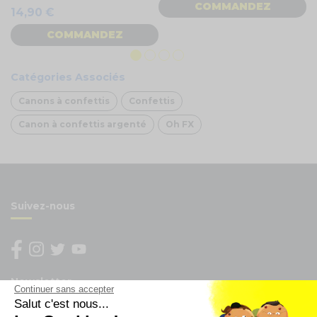
COMMANDEZ
14,90 €
COMMANDEZ
Catégories Associés
Canons à confettis
Confettis
Canon à confettis argenté
Oh FX
Suivez-nous
Newsletter
Continuer sans accepter
Salut c'est nous...