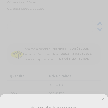
Dimensions : 80 cm
Confettis biodégradables
Livraison à domicile :
Mercredi 12 Août 2026
Colissimo Points de retrait :
Jeudi 13 Août 2026
Livraison express en 48h :
Mardi 11 Août 2026
Quantité
Prix unitaires
20 +
10.7 € TTC
100 +
10.3 € TTC