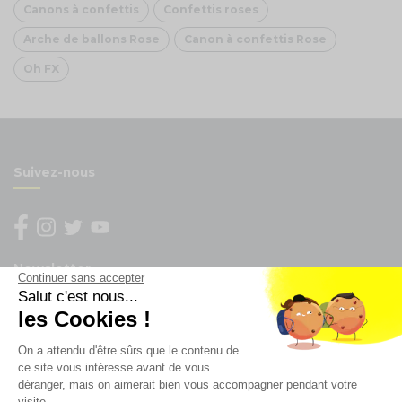
Canons à confettis
Confettis roses
Arche de ballons Rose
Canon à confettis Rose
Oh FX
Suivez-nous
Newsletter
Continuer sans accepter
Salut c'est nous...
Enregistrez vous à la newsletter
les Cookies !
Restez à l'actualité sur nos produits et les offres du
On a attendu d'être sûrs que le contenu de
moment
ce site vous intéresse avant de vous
déranger, mais on aimerait bien vous accompagner pendant votre
visite...