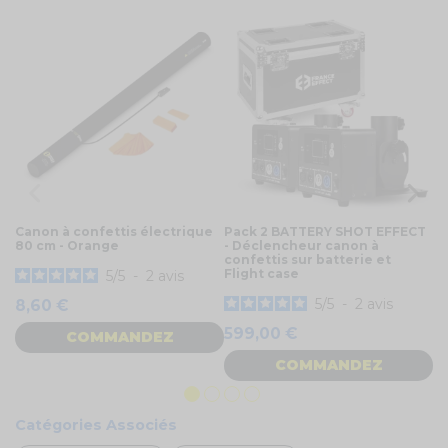
Canon à confettis électrique
Pack 2 BATTERY SHOT EFFECT
E-
80 cm - Orange
- Déclencheur canon à
Dé
confettis sur batterie et
co
Flight case
5
/
5
-
2
avis
4
5
/
5
-
2
avis
8,60 €
599,00 €
COMMANDEZ
COMMANDEZ
Catégories Associés