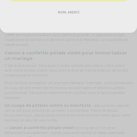
violet 80 cm
vous permet de sublimer certains moments comme la
première sortie en public d’un nouveau prêtre ordonné.
NON, MERCI
Ce peut également être la présentation à une communauté musulmane
du nouvel Imam. Actionnez l’objet magique pour témoigner de votre
gratitude à l’univers.
L’effet est toujours bluffant pour petits et grands. Le spectacle emplit
l’assistance de bonheur et donne à votre manifestation un caractère de
totale réussite.
Canon à confettis pétale violet pour immortaliser
un mariage
C’est le grand jour. Celui que l’univers a choisi pour bénir votre union
avec votre tendre moitié. Vous avez le droit et même le devoir de rendre
impérissable ce moment.
Pour ce faire, orchestrez un moment féerique. Exemple : votre partenaire
et vous, tenant ensemble le couteau qui partagera le délicieux gâteau
aux convives. Dès que le métal entre en contact avec la gourmandise…
Surprise !
Un nuage de pétales violets se manifeste
, détourne les regards
vers le ciel pour ensuite les ramener à la friandise. Flashs de photo,
émerveillement, applaudissements et émotion s’entremêlent pour votre
bonheur et celui de vos invités.
Le
canon à confettis pétale violet
est long de 40 cm et se
déclenche manuellement. Après vous avoir donné un beau spectacle