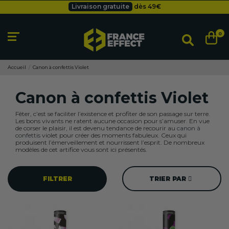
Livraison gratuite
dès 49
€
Besoin d'un devis pro ?
Cliquez ici
Livraison gratuite
dès 49
€
0
Accueil
Canon à confettis Violet
Canon à confettis Violet
Fêter, c’est se faciliter l’existence et profiter de son passage sur terre.
Les bons vivants ne ratent aucune occasion pour s’amuser. En vue
de corser le plaisir, il est devenu tendance de recourir au
canon à
confettis
violet pour créer des moments fabuleux. Ceux qui
produisent l’émerveillement et nourrissent l’esprit. De nombreux
modèles de cet artifice vous sont ici présentés.
FILTRER
TRIER PAR