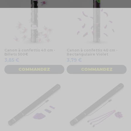
Canon à confettis 40 cm -
Canon à confettis 40 cm -
Billets 500€
Rectangulaire Violet
3,85 €
3,79 €
COMMANDEZ
COMMANDEZ