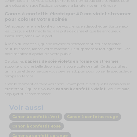
aérien, cet artifice vous laisse par terre de nombreux pétales violets pour
une décoration que l’assistance gardera longtemps en mémoire.
Canon à confettis électrique 40 cm violet streamer
pour colorer votre soirée
Cet accessoire fera le bonheur de vos clients en discothèque. Surprenez-
les. Lorsque le DJ met le feu à la piste de danse et que les amoureux
s’amusent, tenez-vous prêt.
À la fin du morceau, quand les esprits redescendent pour se féliciter
mutuellement, lancer votre machine. La surprise sera fort agréable. Une
belle manière d’applaudir votre public.
De plus, les
papiers de soie violets en forme de streamer
apporteront une belle décoration à votre boîte de nuit. Ce dispositif est
un matériel de soirée que vous devriez adopter pour corser le spectacle de
temps en temps.
C’est le moment de faire vos choix. Soyez prêt avant que les occasions se
présentent. Équipez-vous en
canon à confettis violet
. Pour ce faire,
appuyer sur ‘’commander’’.
Voir aussi
Canon à confettis Vert
Canon à confettis rouge
Canon à confettis Rose
Canons à confettis orange