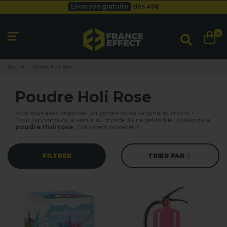
Livraison gratuite
dès 49
€
Besoin d'un devis pro ?
Cliquez ici
Livraison gratuite
dès 49
€
0
Accueil
Poudre Holi Rose
Poudre Holi Rose
Vous souhaitez organiser un
gender reveal
original et animé ? -
Pour l’annonce de la venue au monde d’une petite fille, utilisez de la
poudre Holi rose
. Comment procéder ?
FILTRER
TRIER PAR