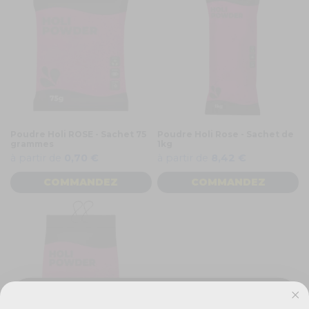
Poudre Holi ROSE - Sachet 75
Poudre Holi Rose - Sachet de
grammes
1kg
à partir de
0,70 €
à partir de
8,42 €
COMMANDEZ
COMMANDEZ