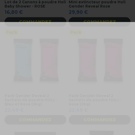
Lot de 2 Canons à poudre Holi
Mini extincteur poudre Holi
Baby Shower - ROSE
Gender Reveal Rose
16,80 €
29,90 €
COMMANDEZ
COMMANDEZ
Pack
Pack
Pack Gender Reveal 2
Pack Gender Reveal 2
Sachets de poudre HOLI -
Sachets de poudre HOLI -
Bleu et Rose (2Kg)
Rose (2Kg)
22,49 €
22,49 €
COMMANDEZ
COMMANDEZ