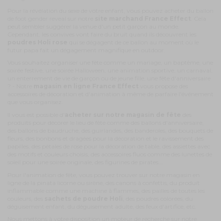
Pour la révélation du sexe de votre enfant, vous pouvez acheter du
ballon
de foot gender reveal
sur notre
site marchand France Effect
. Cela
peut sembler suggérer la venue d'un petit garçon au monde.
Cependant, les convives vont faire du bruit quand ils découvrent les
poudres Holi rose
qui se dégagent de ce ballon au moment où le
futur papa fait un dégagement magnifique en outdoor.
Vous souhaitez organiser une fête comme un mariage, un baptême, une
soirée festive, une soirée Halloween, une animation sportive, un carnaval,
un enterrement de vie de garçon ou de jeune fille, une fête d'anniversaire
? - Notre
magasin en ligne France Effect
vous propose des
accessoires de décoration et d'animation à même de parfaire l'événement
que vous organisez.
Il vous est possible d'
acheter sur notre magasin de fête
des
produits pour décorer le lieu de fête comme des ballons d'anniversaire,
des ballons de baudruche, des guirlandes, des banderoles, des bouquets de
fleurs, des bonbons et dragées pour la décoration et le ravissement des
papilles, des pétales de rose pour la décoration de table, des assiettes avec
des motifs et couleurs choisis, des accessoires fluos comme des lunettes de
soleil pour une soirée originale, des figurines de pirates...
Pour l'animation de fête, vous pouvez trouver sur notre magasin en
ligne de la pinata licorne ou sirène, des canons à confettis, du produit
inflammable comme une machine à flammes, des pailles de toutes les
couleurs, des
sachets de poudre Holi
, des poudres colorées, du
déguisement enfant, du déguisement adulte, des feux d'artifice, etc.
Nous mettons à votre disposition un moteur de recherche sur notre