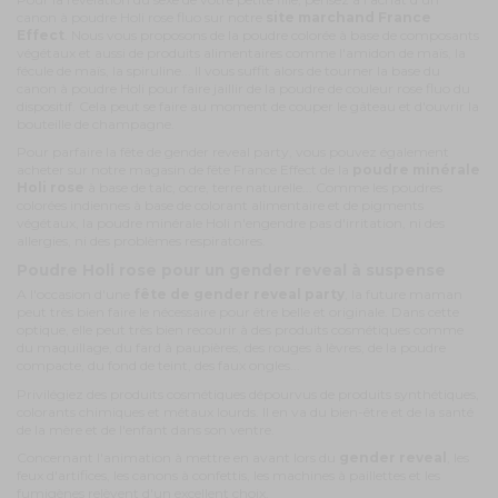
canon à poudre Holi rose fluo
sur notre
site marchand France
Effect
. Nous vous proposons de la poudre colorée à base de composants
végétaux et aussi de produits alimentaires comme l'amidon de maïs, la
fécule de maïs, la spiruline... Il vous suffit alors de tourner la base du
canon à poudre Holi pour faire jaillir de la poudre de couleur rose fluo du
dispositif. Cela peut se faire au moment de couper le gâteau et d'ouvrir la
bouteille de champagne.
Pour parfaire la fête de gender reveal party, vous pouvez également
acheter sur notre magasin de fête France Effect de la
poudre minérale
Holi rose
à base de talc, ocre, terre naturelle... Comme les poudres
colorées indiennes à base de colorant alimentaire et de pigments
végétaux, la poudre minérale Holi n'engendre pas d'irritation, ni des
allergies, ni des problèmes respiratoires.
Poudre Holi rose pour un gender reveal à suspense
A l'occasion d'une
fête de gender reveal party
, la future maman
peut très bien faire le nécessaire pour être belle et originale. Dans cette
optique, elle peut très bien recourir à des produits cosmétiques comme
du maquillage, du fard à paupières, des rouges à lèvres, de la poudre
compacte, du fond de teint, des faux ongles...
Privilégiez des produits cosmétiques dépourvus de produits synthétiques,
colorants chimiques et métaux lourds. Il en va du bien-être et de la santé
de la mère et de l'enfant dans son ventre.
Concernant l'animation à mettre en avant lors du
gender reveal
, les
feux d'artifices, les canons à confettis, les machines à paillettes et les
fumigènes relèvent d'un excellent choix.