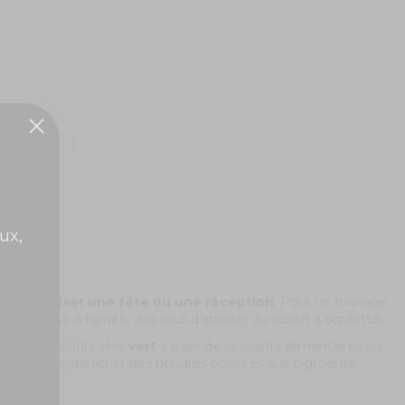
ux,
t d'
organiser une fête ou une réception
. Pour un mariage,
 machine à fumée, des feux d'artifice, du canon à confettis...
er de la
poudre Holi
vert
à base de colorants alimentaires ou
ffect
pour dénicher des poudres colorées aux pigments
rganisez.