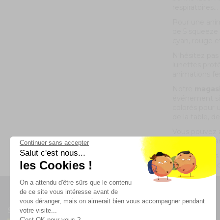
respiratoires...
Pour une anim
de 5 squeeze
cyan, rouge et
N'hésitez pas
lunettes prot
animations fes
Notre
magasi
événement sim
colorés pour u
de la table, 
Vous pouvez a
machine à fla
Continuer sans accepter
Salut c'est nous...
N'hésitez pas 
les Cookies !
décoratifs et
On a attendu d'être sûrs que le contenu
de ce site vous intéresse avant de
vous déranger, mais on aimerait bien vous accompagner pendant
Suivez-nous
votre visite...
C'est OK pour vous ?