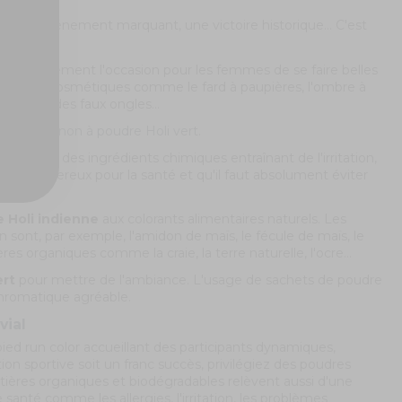
 un événement marquant, une victoire historique... C'est
C'est également l'occasion pour les femmes de se faire belles
de produits cosmétiques comme le fard à paupières, l'ombre à
uillage, des faux ongles...
ect
du
canon à poudre Holi vert
.
oli avec des ingrédients chimiques entraînant de l'irritation,
ients dangereux pour la santé et qu'il faut absolument éviter
obalt...
 Holi indienne
aux colorants alimentaires naturels. Les
n sont, par exemple, l'amidon de maïs, le fécule de maïs, le
 organiques comme la craie, la terre naturelle, l'ocre...
ert
pour mettre de l'ambiance. L'usage de sachets de poudre
hromatique agréable.
vial
ed run color accueillant des participants dynamiques,
on sportive soit un franc succès, privilégiez des poudres
tières organiques et biodégradables relèvent aussi d'une
 santé comme les allergies, l'irritation, les problèmes