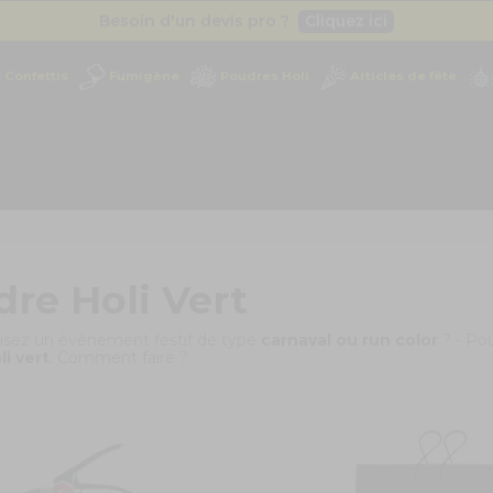
Besoin d'un devis pro ?
Cliquez ici
Livraison gratuite
dès 49
€
Confettis
Fumigène
Poudres Holi
Articles de fête
Besoin d'un devis pro ?
Cliquez ici
Livraison gratuite
dès 49
€
re Holi Vert
isez un événement festif de type
carnaval ou run color
? - Pou
i vert
. Comment faire ?