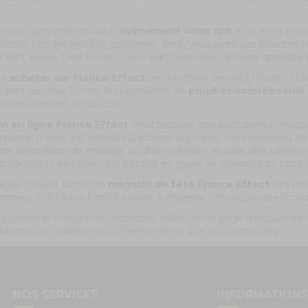
ation optimale lors d'un
événement color run
, il vous est po
 bottle poudre Holi 250 grammes
. Ainsi, vous avez des poudres H
 vert, beige, bleu foncé... Vous avez aussi une certaine quantité p
 à
acheter sur France Effect
des lunettes de soleil Poudre Hol
ègent les yeux contre les poussières de
poudres colorées Holi
tives pendant le run color.
n en ligne France Effect
vous propose des accessoires décorati
ilaire. Il vous est possible d'acheter sur notre site marchand d
ne décoration de mariage ou d'anniversaire réussie, des paillettes
des bouquets de fleurs, des pétales en guise de chemins de tabl
ussi trouver sur notre
magasin de fête France Effect
des pro
mmes, machine à fumée lourde, fumigène à main, poudres color
à utiliser le moteur de recherche visible sur la page d'accueil d
 d'animation à utiliser pour l'événement que vous organisez.
NOS SERVICES
INFORMATION