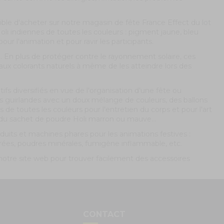
ssible d'acheter sur notre magasin de fête France Effect du
lot
oli indiennes de toutes les couleurs : pigment jaune, bleu
our l'animation et pour ravir les participants.
i. En plus de protéger contre le rayonnement solaire, ces
aux colorants naturels à même de les atteindre lors des
fs diversifiés en vue de l'organisation d'une fête ou
es guirlandes avec un doux mélange de couleurs, des ballons
 de toutes les couleurs pour l'entretien du corps et pour l'art
e du sachet de poudre Holi marron ou mauve...
duits et machines phares pour les animations festives :
ées, poudres minérales, fumigène inflammable, etc.
e notre site web pour trouver facilement des accessoires
S
CONTACT