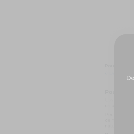
Poudre Holi 
à partir de
De
Poudre Hol
L'usage de pro
un baptême, o
Pour une anim
de matières o
naturels en v