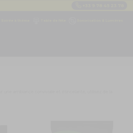
+33 9 78 45 23 78
Soirée à thème
Table de fête
Sonorisation & Lumières
r une ambiance conviviale et étincelante, utilisez de la