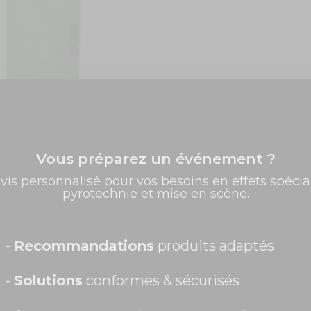
Vert - Sachet de 1kg
Vous préparez un événement ?
✨ -5% de bienvenue
8,42 €
vis personnalisé pour vos besoins en effets spécia
pyrotechnie et mise en scène.
Promos exclusives, nouveautés, idées créatives... Inscrivez-
COMMANDEZ
vous à la newsletter et faites briller vos évènements au
i vert pour une animation festive réussie
meilleur prix !
duits et articles pour l'animation est indispensable quand il s'agi
Prénom
-
Recommandations
produits adaptés
u un anniversaire, vous pouvez utiliser des dispositifs comme une
ation agréable et colorée, il est également recommandé d'utilis
-
Solutions
conformes & sécurisés
rganiques naturelles. Visitez notre
boutique en ligne France E
ue d'une ambiance colorée lors de l'événement festif que vous o