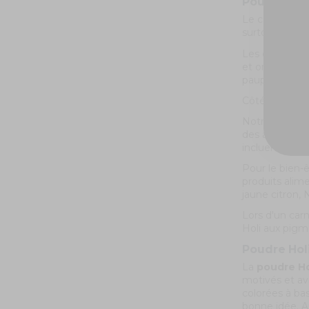
Poudre Holi
Le carnaval e
surtout l'occa
Les déguiseme
et originales 
paupières, les
Côté animatio
Notre
site m
des allergies 
incluent le ca
Pour le bien-
produits alime
jaune citron,
Lors d'un carna
Holi aux pig
Poudre Holi
La
poudre Ho
motivés et av
colorées à ba
bonne idée. Ai