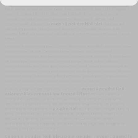
nappes de table, chemins de table, couverts...
Pour révéler le sexe de votre bébé, il est possible d'utiliser du fumigène à
main, du gâteau dont l'intérieur est bleu afin d'annonce la venue au
monde d'un petit garçon... Pour sortir des sentiers battus, il est
recommandé d'utiliser du
canon à poudre Holi bleu
au colorant
naturel en poudre. Vous pouvez dénicher un modèle de poudre de
couleur bleue aux colorants naturels sur notre magasin en ligne France
Effect.
Le
canon à poudre Holi bleu 40 cm
relève d'un excellent choix pour une
gender reveal réussie. Ce dispositif ne contient pas de colorant
cosmétique mais plutôt des colorants alimentaires naturels à base de jus
de betterave, jus de chou, jus de chou rouge, jaune citron, pétales,
colorant liquide, etc. Vous avez également droit à de la poudre végétale
d'origine naturelle, c'est-à-dire à base de fécule de maïs, amidon de maïs,
curcuma, curry, framboise, pâte d'amande, pâte à sucre, algue choisie,
beurre de cacao traitée, patate douce, pistache, safran...
Produit intégrant des pigments naturels, le
canon à poudre Holi
colorant bleu proposé sur France Effect
est sans additif, ni
colorant de synthèse, ni éléments synthétiques intégrés. La poudre
naturelle n'engendre alors pas de problème respiratoire. Les produits
alimentaires composant la
poudre Holi
est aussi sans danger pour la
peau : feuille fraîches, paprika, épinards, produits choisis relatifs à la
pâtisserie, spiruline, bonbons, jus de citron, sucre coloré, additif
alimentaire, teintes à base de betterave, résines végétales, poudres de
biscuits à fort pouvoir colorant...
Canon à poudre Holi bleu pour gender reveal : quand le