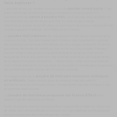
faire exploser ?
L'animation est au rendez-vous lors d'une
gender reveal party
. C'est
pour mettre de l'ambiance et pour entretenir la convivialité. En
complément du
canon à poudre Holi
, vous pouvez alors acheter sur
France Effect du
sachet de poudre Holi 70 g
de couleur bleue.
Néanmoins, placez le sachet dans un contenant de couleur neutre afin de
ne pas suggérer le sexe de votre bébé avant l'heure.
La
poudre Holi indienne
est une poudre minérale qui contient de la
craie ou du talc. Elle peut également contenir des ingrédients typiques
des produits cosmétiques comme les vernis à ongles, le solvant, le fard à
paupières, des produits relatifs au Nail art et aux faux ongles. Elle peut
encore intégrer des produits caractéristiques d'un spray comme du
dioxyde de titane, du cadmium, des arômes chimiques, de l'oxyde de fer,
de la résine chimique, du sodium... Néanmoins, notez que la poudre de
Holi riche en éléments chimiques et en poudres minérales peut engendrer
des problèmes respiratoires, de l'irritation cutanée...
Privilégiez alors de la
poudre de Holi sans colorants chimiques
et artificiels
. Optez plutôt pour du produit avec des additifs
alimentaires et du chlorophylle qui n'engendrent pas des allergies ni des
problèmes respiratoires.
La
poudre de Holi bleue proposée sur France Effect
sont
dépourvues de colorants artificiels.
Aussi, la poudre colorée hydrosoluble et liposoluble utilisée ne risque pas
de laisser des taches difficiles à nettoyer sur vos habits et autres produits
textiles utilisés lors de la fête de gender reveal.