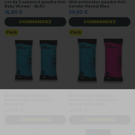
Lot de 2 canons à poudre Holi
Mini extincteur poudre Holi
Baby Shower - BLEU
Gender Reveal Bleu
16,80 €
29,90 €
COMMANDEZ
COMMANDEZ
Pack
Pack
Pack Gender Reveal 2
Pack Gender Reveal 2
Sachets de poudre HOLI -
Sachets de poudre HOLI -
Bleu (2Kg)
Bleu et Rose (2Kg)
22,49 €
22,49 €
COMMANDEZ
COMMANDEZ