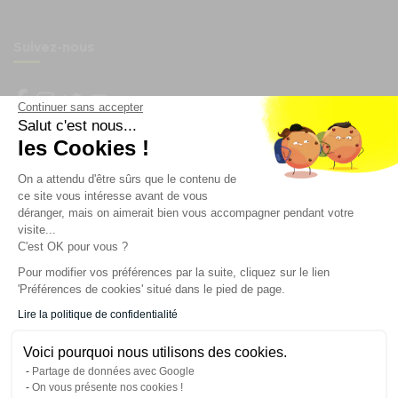
Suivez-nous
Continuer sans accepter
Salut c'est nous...
Newsletter
les Cookies !
On a attendu d'être sûrs que le contenu de
Enregistrez vous à la newsletter
ce site vous intéresse avant de vous
Restez à l'actualité sur nos produits et les offres du
déranger, mais on aimerait bien vous accompagner pendant votre
moment
visite...
C'est OK pour vous ?
Pour modifier vos préférences par la suite, cliquez sur le lien
'Préférences de cookies' situé dans le pied de page.
NOS SERVICES
Lire la politique de confidentialité
INFORMATIONS
Voici pourquoi nous utilisons des cookies.
Partage de données avec Google
On vous présente nos cookies !