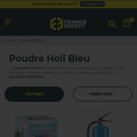
Besoin d'un devis pro ?
Cliquez ici
Livraison gratuite
dès 49
€
Besoin d'un devis pro ?
Cliquez ici
0
Livraison gratuite
dès 49
€
Accueil
Poudre Holi Bleu
Poudre Holi Bleu
La
poudre Holi
est indiquée pour l’animation d’un
gender reveal
.
Comment révéler le sexe d’un enfant à naître en utilisant de la
poudre Holi bleu
?
FILTRER
TRIER PAR