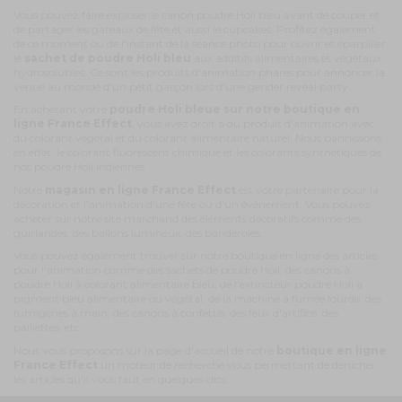
Vous pouvez faire exploser le canon poudre Holi bleu avant de couper et
de partager les gâteaux de fête et aussi le cupcakes. Profitez également
de ce moment ou de l'instant de la séance photo pour ouvrir et éparpiller
le
sachet de poudre Holi bleu
aux additifs alimentaires et végétaux
hydrosolubles. Ce sont les produits d'animation phares pour annoncer la
venue au monde d'un petit garçon lors d'une gender reveal party.
En achetant votre
poudre Holi bleue sur notre boutique en
ligne France Effect
, vous avez droit à du produit d'animation avec
du colorant végétal et du colorant alimentaire naturel. Nous bannissons,
en effet, le colorant fluorescent chimique et les colorants synthétiques de
nos poudre Holi indiennes.
Notre
magasin en ligne France Effect
est votre partenaire pour la
décoration et l'animation d'une fête ou d'un événement. Vous pouvez
acheter sur notre site marchand des éléments décoratifs comme des
guirlandes, des ballons lumineux, des banderoles...
Vous pouvez également trouver sur notre boutique en ligne des articles
pour l'animation comme des sachets de poudre Holi, des canons à
poudre Holi à colorant alimentaire bleu, de l'extincteur poudre Holi à
pigment bleu alimentaire ou végétal, de la machine à fumée lourde, des
fumigènes à main, des canons à confettis, des feux d'artifice, des
paillettes, etc.
Nous vous proposons sur la page d'accueil de notre
boutique en ligne
France Effect
un moteur de recherche vous permettant de dénicher
les articles qu'il vous faut en quelques clics.