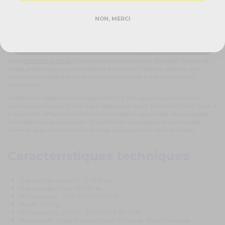
DEMANDER MON DEVIS PRO
NON, MERCI
Réponse rapide - sans engagement
Un pack prêt à l'emploi de machine à neige
Livrée avec une télécommande filaire d'une longueur de 5 mètres,
cette
machine à neige
offre une praticité optimale. Son effet flocons de
neige, projeté jusqu'à une distance d'environ 3 mètres, apporte une
ambiance magique à vos soirées à la maison et à vos événements
saisonniers.
Le réservoir intégré d'une capacité de 0,3 litre assure une utilisation
continue sans souci. Grâce à son design compact, la Snow600 est facile à
transporter, offrant une flexibilité d'utilisation pour créer des paysages
enneigés où que vous soyez. Transformez vos espaces en un paradis
hivernal avec cette machine à neige polyvalente et facile à utiliser.
Caractéristiques techniques
Capacité du réservoir : 2.25 litres
Distance des effets : 3 mètres
Alimentation : 220-240VAC 50Hz
Poids : 1.60 kg
Dimensions (L x l x h) : 245 x 130 x 155 mm
Accessoires : Câble d'alimentation 5 mètres, Télécommande