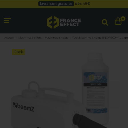
Livraison gratuite
dès 49
€
Besoin d'un devis pro ?
Cliquez ici
Livraison gratuite
dès 49
€
0
Accueil
Machines à effets
Machines à neige
Pack Machine à neige SNOW600 + 1L Liq
Pack