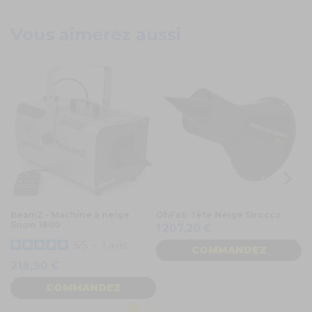
Vous aimerez aussi
BeamZ - Machine à neige
OhFx® Tête Neige Sirocco
Be
Snow 1800
S
1 207,20 €
1
5
/
5
-
1
avis
COMMANDEZ
218,90 €
COMMANDEZ