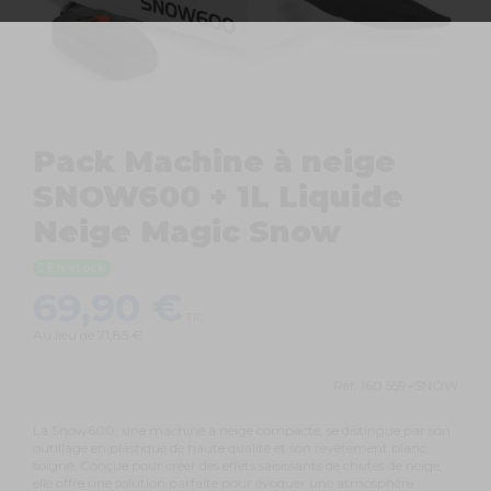
Pack Machine à neige
SNOW600 + 1L Liquide
Neige Magic Snow
En stock
69,90 €
TTC
Au lieu de 71,85 €
Ref.
160.559+SNOW
La Snow600, une machine à neige compacte, se distingue par son
outillage en plastique de haute qualité et son revêtement blanc
soigné. Conçue pour créer des effets saisissants de chutes de neige,
elle offre une solution parfaite pour évoquer une atmosphère