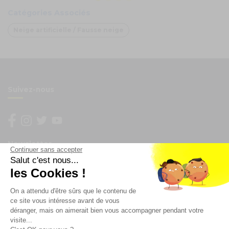
Catégories Associés
Neige artificielle / Fausse neige
Suivez-nous
Newsletter
Continuer sans accepter
Salut c'est nous...
Enregistrez vous à la newsletter
les Cookies !
Restez à l'actualité sur nos produits et les offres du
On a attendu d'être sûrs que le contenu de
moment
ce site vous intéresse avant de vous
déranger, mais on aimerait bien vous accompagner pendant votre
visite...