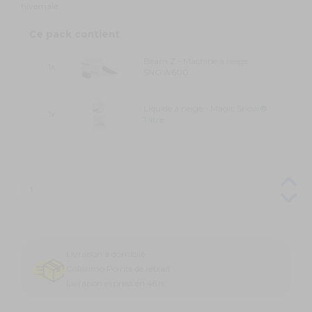
hivernale.
Ce pack contient
Beam Z - Machine à neige
1x
SNOW600
Liquide à neige - Magic Snow®
1x
1 litre
Livraison à domicile :
Colissimo Points de retrait :
Livraison express en 48h :