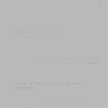
Livraison à domicile :
Colissimo Points de retrait :
Livraison express en 48h :
1 x Piscine à mousse Pompiers:
1.732,80 €
Sous-total:
1.732,80 €
Produits fréquemment achetés
ensemble
Magic Foam® - Liquide à mousse 5L
STANDARD 2%