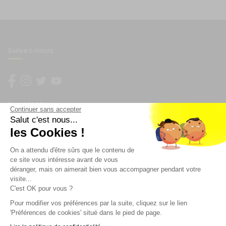
Suivez-nous
Newsletter
Continuer sans accepter
Salut c'est nous...
les Cookies !
Enregistrez vous à la newsletter
Restez à l'actualité sur nos produits et les offres du
On a attendu d'être sûrs que le contenu de
moment
ce site vous intéresse avant de vous
déranger, mais on aimerait bien vous accompagner pendant votre
visite...
C'est OK pour vous ?
NOS SERVICES
Pour modifier vos préférences par la suite, cliquez sur le lien
'Préférences de cookies' situé dans le pied de page.
INFORMATIONS