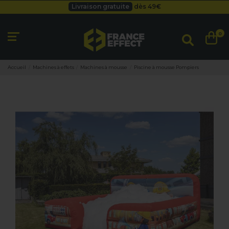
Livraison gratuite
dès 49
€
Besoin d'un devis pro ?
Cliquez ici
Livraison gratuite
dès 49
€
0
Accueil
Machines à effets
Machines à mousse
Piscine à mousse Pompiers