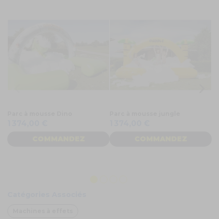
Parc à mousse Dino
Parc à mousse jungle
Pa
1 374,00 €
1 374,00 €
1
COMMANDEZ
COMMANDEZ
Catégories Associés
Machines à effets