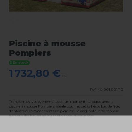
Piscine à mousse
Pompiers
En stock
1 732,80 €
TTC
Ref.
40.001.001.110
Transformez vos événements en un moment héroïque avec la
piscine à mousse Pompiers, idéale pour les petits héros lors de fêtes
d’enfants ou d’événements en plein air. Le distributeur de mousse
garantit des heures de jeu captivantes et sécurisées.