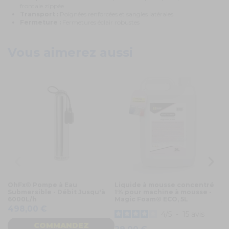
frontale zippée
Transport :
Poignées renforcées et sangles latérales
Fermeture :
Fermetures éclair robustes
Vous aimerez aussi
E
OhFx® Pompe à Eau
Liquide à mousse concentré
O
Submersible - Débit Jusqu'à
1% pour machine à mousse -
FO
6000L/h
Magic Foam® ECO, 5L
ju
498,00 €
1
4
/
5
-
15
avis
COMMANDEZ