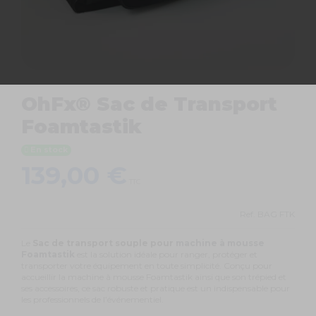
OhFx® Sac de Transport
Foamtastik
En stock
139,00 €
TTC
Ref.
BAG FTK
Le
Sac de transport souple pour
machine à mousse
Foamtastik
est la solution idéale pour ranger, protéger et
transporter votre équipement en toute simplicité. Conçu pour
accueillir la machine à mousse Foamtastik ainsi que son trépied et
ses accessoires, ce sac robuste et pratique est un indispensable pour
les professionnels de l’événementiel.