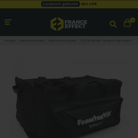
Livraison gratuite
dès 49
€
Besoin d'un devis pro ?
Cliquez ici
Livraison gratuite
dès 49
€
0
Accueil
Machines à effets
Machines à mousse
OhFx® Sac de Transport Foamtastik