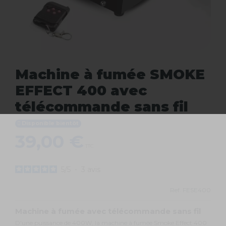
Machine à fumée SMOKE
EFFECT 400 avec
télécommande sans fil
Disponible bientôt
39,00 €
TTC
5
/
5
-
3
avis
Ref.
FESE400
Machine à fumée avec télécommande sans fil
D'une puissance de 400W, la
machine à fumée
Smoke Effect 400