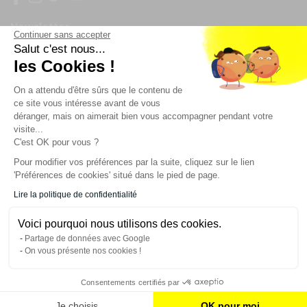
Newsletter
Continuer sans accepter
Salut c'est nous...
Enregistrez vous à la newsletter
les Cookies !
Restez à l'actualité sur nos produits et les offres du
On a attendu d'être sûrs que le contenu de
moment
ce site vous intéresse avant de vous
déranger, mais on aimerait bien vous accompagner pendant votre
visite...
NOS SERVICES
C'est OK pour vous ?
Pour modifier vos préférences par la suite, cliquez sur le lien
'Préférences de cookies' situé dans le pied de page.
INFORMATIONS
Lire la politique de confidentialité
Voici pourquoi nous utilisons des cookies.
CONTACT
Partage de données avec Google
On vous présente nos cookies !
Consentements certifiés par
AJOUTER AU PANIER
Je choisis
OK pour moi