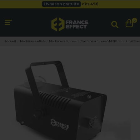
Livraison gratuite
dès 49
€
Besoin d'un devis pro ?
Cliquez ici
Livraison gratuite
dès 49
€
0
Accueil
Machines à effets
Machines à fumée
Machine à fumée SMOKE EFFECT 400 ave