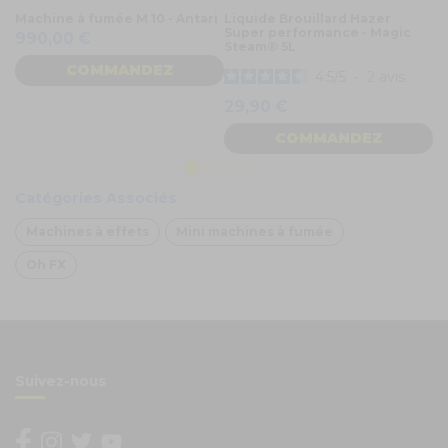
Machine à fumée M 10 - Antari
Liquide Brouillard Hazer
Ma
Super performance - Magic
le
990,00 €
Steam® 5L
6
COMMANDEZ
4.5
/
5
-
2
avis
29,90 €
COMMANDEZ
Catégories Associés
Machines à effets
Mini machines à fumée
Oh FX
Suivez-nous