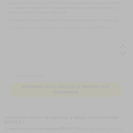
est simple d'utilisation. Elle se recharge grâce a un liquide à fumée.
La télécommande sans fil vous permettra un déclenchement de
votre machine à fumée à distance.
Cette petite machine robuste fera de votre événement un succès.
Dimensions : Longueur 230 x largeur 110 x hauteur 115 mm.
PRÉVENEZ-MOI LORSQUE LE PRODUIT EST
DISPONIBLE
Comment utiliser la machine à neige Snow900 LED
EFFECT ?
La
machine à fumée smoke EFFECT 400
de 400W de puissance,