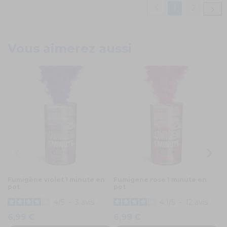
1
2
Vous aimerez aussi
Fumigène violet 1 minute en
Fumigene rose 1 minute en
2 
pot
pot
tr
4
/
5
-
3
avis
4.1
/
5
-
12
avis
6,99 €
6,99 €
1