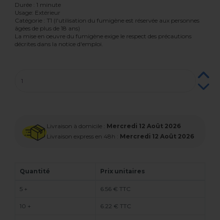
Durée : 1 minute
Usage: Extérieur
Catégorie : T1 (l'utilisation du fumigène est réservée aux personnes
âgées de plus de 18 ans)
La mise en oeuvre du fumigène exige le respect des précautions
décrites dans la notice d'emploi.
Livraison à domicile :
Mercredi 12 Août 2026
Livraison express en 48h :
Mercredi 12 Août 2026
Quantité
Prix unitaires
5 +
6.56 € TTC
10 +
6.22 € TTC