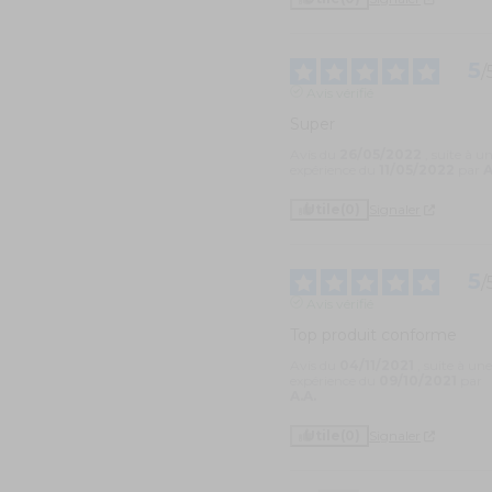
5
/
Avis vérifié
Super
Avis du
26/05/2022
, suite à u
expérience du
11/05/2022
par
A
Utile
(0)
Signaler
5
/
Avis vérifié
Top produit conforme
Avis du
04/11/2021
, suite à un
expérience du
09/10/2021
par
A.A.
Utile
(0)
Signaler