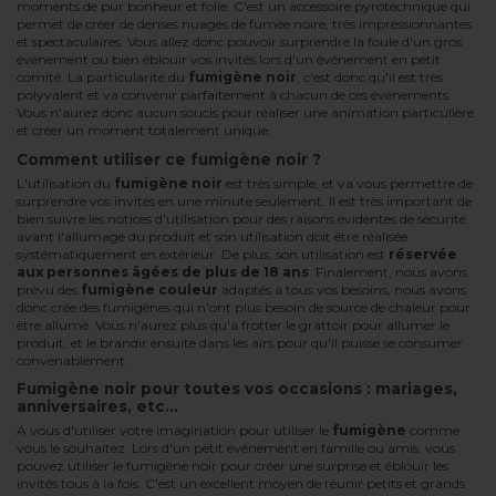
moments de pur bonheur et folie. C'est un accessoire pyrotechnique qui
permet de créer de denses nuages de fumée noire, très impressionnantes
et spectaculaires. Vous allez donc pouvoir surprendre la foule d'un gros
événement ou bien éblouir vos invités lors d'un événement en petit
comité. La particularité du
fumigène noir
, c'est donc qu'il est très
polyvalent et va convenir parfaitement à chacun de ces événements.
Vous n'aurez donc aucun soucis pour réaliser une animation particulière
et créer un moment totalement unique.
Comment utiliser ce fumigène noir ?
L'utilisation du
fumigène noir
est très simple, et va vous permettre de
surprendre vos invités en une minute seulement. Il est très important de
bien suivre les notices d'utilisation pour des raisons évidentes de sécurité
avant l'allumage du produit et son utilisation doit être réalisée
systématiquement en extérieur. De plus, son utilisation est
réservée
aux personnes âgées de plus de 18 ans
. Finalement, nous avons
prévu des
fumigène couleur
adaptés à tous vos besoins, nous avons
donc crée des fumigènes qui n'ont plus besoin de source de chaleur pour
être allumé. Vous n'aurez plus qu'à frotter le grattoir pour allumer le
produit, et le brandir ensuite dans les airs pour qu'il puisse se consumer
convenablement.
Fumigène noir pour toutes vos occasions : mariages,
anniversaires, etc...
A vous d'utiliser votre imagination pour utiliser le
fumigène
comme
vous le souhaitez. Lors d'un petit événement en famille ou amis, vous
pouvez utiliser le fumigène noir pour créer une surprise et éblouir les
invités tous à la fois. C'est un excellent moyen de réunir petits et grands