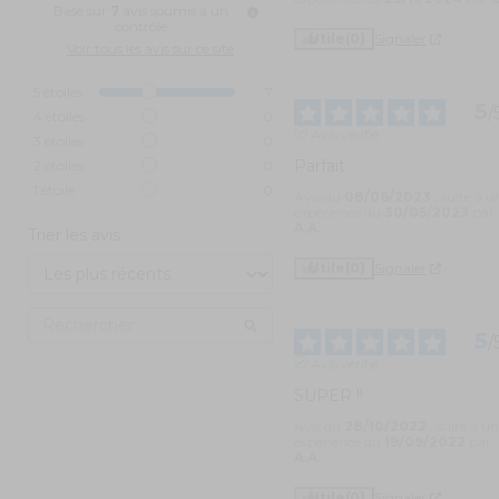
Basé sur
7
avis soumis à un
contrôle
Utile
(0)
Signaler
Voir tous les avis sur ce site
5
étoiles
7
5
/
4
étoiles
0
Avis vérifié
3
étoiles
0
Parfait
2
étoiles
0
1
étoile
0
Avis du
08/06/2023
, suite à u
expérience du
30/05/2023
par
A.A.
Trier les avis
Utile
(0)
Signaler
5
/
Avis vérifié
SUPER !!
Avis du
28/10/2022
, suite à u
expérience du
19/09/2022
par
A.A.
Utile
(0)
Signaler