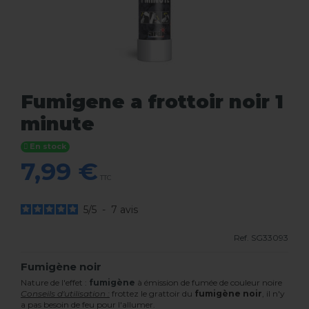
Fumigene a frottoir noir 1
minute
En stock
7,99 €
TTC
5
/
5
-
7
avis
Ref.
SG33093
Fumigène noir
Nature de l'effet :
fumigène
à émission de fumée de couleur noire
Conseils d'utilisation :
frottez le grattoir du
fumigène noir
, il n'y
a pas besoin de feu pour l'allumer.