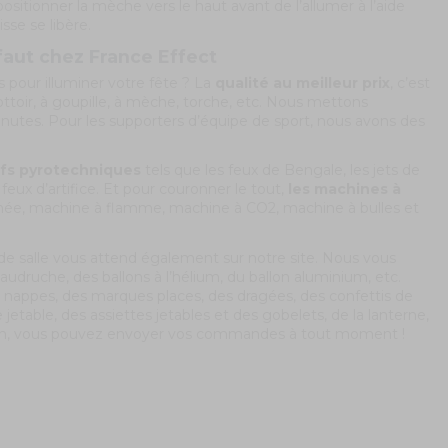
sitionner la mèche vers le haut avant de l’allumer à l’aide
sse se libère.
 faut chez France Effect
 pour illuminer votre fête ? La
qualité au meilleur prix
, c’est
ttoir, à goupille, à mèche, torche, etc. Nous mettons
nutes. Pour les supporters d’équipe de sport, nous avons des
tifs pyrotechniques
tels que les feux de Bengale, les jets de
 feux d’artifice. Et pour couronner le tout,
les machines à
ée, machine à flamme, machine à CO2, machine à bulles et
 de salle vous attend également sur notre site. Nous vous
audruche, des ballons à l’hélium, du ballon aluminium, etc.
 nappes, des marques places, des dragées, des confettis de
 jetable, des assiettes jetables et des gobelets, de la lanterne,
on, vous pouvez envoyer vos commandes à tout moment !