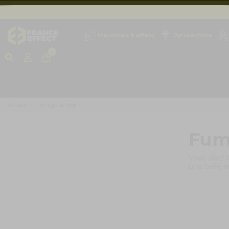
Machines à effets
Pyrotechnie
0
Accueil
Fumigène Noir
Fum
Vous allez
une belle a