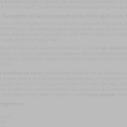
es à mèche
, en pot ou sous forme de torches, assurez-vous de po
e ou d’un briquet. Il suffit d’une étincelle pour que la fumée épai
 fumigène et les accessoires de fête qu’il vous
iser sur le fumigène noir ou sur des fumigènes d’autres couleurs
ffect. Nous avons différents types de fumigène, que ce soit à fro
otre disposition des fumigènes à durée d’effet 1 minute ou 2 mi
 stade, des fumigènes à main.
s suffit pas pour vos événements festifs, il y a aussi
les disposi
ncelles, le cierge magique, les fontaines à main, les pétards et les
ttendent : machine à neiges, machine à mousse, machine à fum
fettis.
 d’articles de fêtes
, d’accessoires de décors et de décoration
grande variété de ballons, des ballons en latex, des ballons de b
z également sur notre plateforme de la décoration de table, des
in de table, des canons à confettis, des serviettes, de la vaisselle
e plus amples informations ? N’hésitez pas à
nous appeler
. Sin
umigènes:
riage
ade