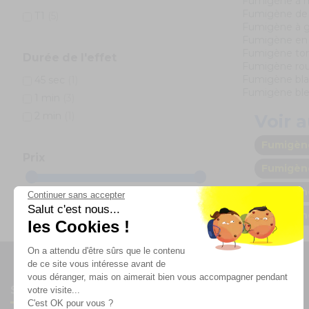
Fumigène à 
Fumigène de 
T1
(5)
Fumigène à g
Fumigène en
Fumigène to
Durée de l'effet
Fumigène ro
Fumigène bl
45 sec
(1)
Fumigène bl
1 min
(3)
2 min
(1)
Voir a
Fumigèn
Prix
Fumigèn
0,00 € - 15,00 €
Fumigène
Continuer sans accepter
Salut c'est nous...
Afficher/masquer plus d'options
Fumigèn
les Cookies !
On a attendu d'être sûrs que le contenu
de ce site vous intéresse avant de
vous déranger, mais on aimerait bien vous accompagner pendant
Suivez-nous
votre visite...
C'est OK pour vous ?