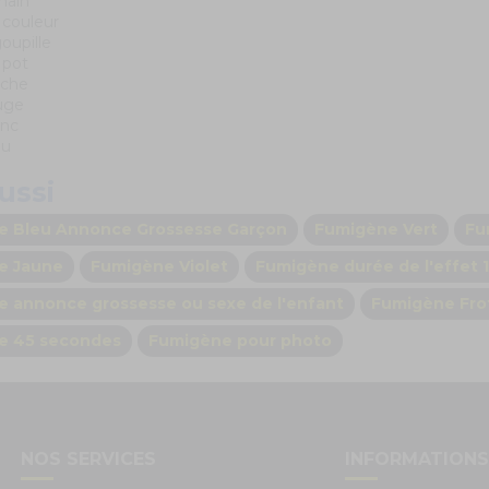
main
couleur
oupille
 pot
rche
uge
anc
eu
ussi
e Bleu Annonce Grossesse Garçon
Fumigène Vert
Fu
e Jaune
Fumigène Violet
Fumigène durée de l'effet 1
 annonce grossesse ou sexe de l'enfant
Fumigène Frot
e 45 secondes
Fumigène pour photo
NOS SERVICES
INFORMATION