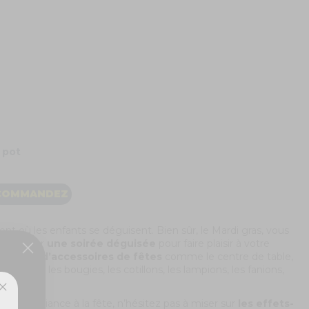
 pot
COMMANDEZ
nt où les enfants se déguisent. Bien sûr, le Mardi gras, vous
 organiser
une soirée déguisée
pour faire plaisir à votre
nt besoin
d’accessoires de fêtes
comme le centre de table,
 tels que les bougies, les cotillons, les lampions, les fanions,
tre ambiance à la fête, n’hésitez pas à miser sur
les effets-