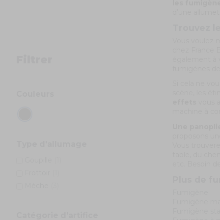
les fumigèn
d’une allumett
Trouvez le
Vous voulez m
chez France E
Filtrer
également à v
fumigènes de
Si cela ne vou
scène, les éti
Couleurs
effets
vous a
machine à con
Une panoplie
proposons une 
Type d'allumage
Vous trouvere
table, du chem
Goupille
(1)
etc. Besoin d
Frottoir
(1)
Plus de f
Mèche
(3)
Fumigène
Fumigène ma
Fumigène st
Catégorie d'artifice