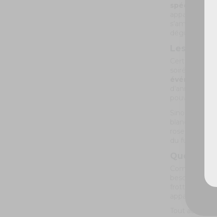
spéciaux
. Qu
apparaître un
De
s’amuser, vous
déguisements 
Les fumigè
Certes, la co
soirée fluo, 
événements
d’anniversair
pouvez le com
Sinon, il est 
blanc rouge p
rose, orange,
du fumigène à
Quelques 
Comme vous pou
besoin d’être 
frottoir, il v
apparaître la 
Tout aussi sim