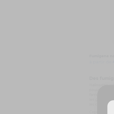
Fumigene no
à partir de
Des fumig
Halloween est
pouvez aussi
famille et vo
les gobelets, l
les citrouilles,
Cependant, po