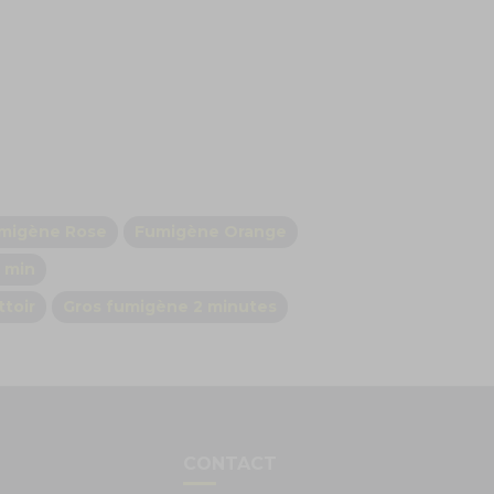
migène Rose
Fumigène Orange
 min
toir
Gros fumigène 2 minutes
S
CONTACT