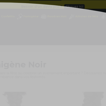
Besoin d'un devis pro ?
Cliquez ici
Livraison gratuite
dès 49
€
Confettis
Fumigène
Poudres Holi
Articles de fête
Besoin d'un devis pro ?
Cliquez ici
Livraison gratuite
dès 49
€
igène Noir
 faire la fête ou célébrer un événement important ? Découvrez 
mbiance dans vos festivités.