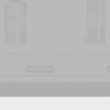
ir 1 minute en pot
Fumigène noir 2 minutes en
4,87 €
à partir de
9,37 €
COMMANDEZ
ènes noirs pour une fête d’halloween réussie
 une fête qui ne se passe qu’une seule fois par an. C’est le mome
 organiser une fête avec des déguisements ou tout simplement
s amis. Pendant un tel événement festif, vous aurez certaineme
es serviettes de table, les vaisselles jetables et des accessoires de
 les ballons, etc.
ur que ce soit plus lugubre encore et pour apporter une toute au