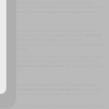
nsi, avec du fumigène noir, vous pouvez par exemple faire
ganisateur de fête professionnel ou particulier qui souhaite
ux,
e colorée noire. Pour les déguisements, nous avons des
avec des princesses comme la reine des neiges, pour une
ouvel-An ou autres, mais, vous pouvez l’utiliser à
d’autres
est tout à fait possible de l’utiliser pour une fête
e garçon, pour un carnaval ou une kermesse par exemple. Vous
eilleur résultat.
 encore du fumigène multicolore comme le fumigène bleu
leurs selon vos besoins et vos goûts, des fumigènes bleu,
fférents types de fumigènes noirs
: du fumigène à frottoir,
gène à mèche.
ls sont tous facile d’utilisation. En effet, vous n’avez pas
nc, pour
un fumigène à allumage par friction
ou fumigène
et de frotter d’une manière énergique. Cela suffit pour faire
qu’il vous suffit de retirer une fois son capuchon enlevé. Pour