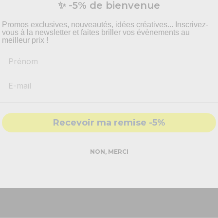
Vous préparez un événement ?
✨ -5% de bienvenue
and on fait les choses, il vaut mieux ne pas le faire à moitié. Ai
 vampire ou un zombie. Imaginez le spectacle ! Que vous soyez or
vis personnalisé pour vos besoins en effets spécia
pyrotechnie et mise en scène.
 pouvez très bien utiliser
les fumigènes
avec son épaisse fumé
Promos exclusives, nouveautés, idées créatives... Inscrivez-
vous à la newsletter et faites briller vos évènements au
pour enfants, des déguisements adultes et des maquillages.
meilleur prix !
nes noirs conviennent à toutes les fêtes
Prénom
-
Recommandations
produits adaptés
uleur noire n’est pas vraiment adaptée pour une soirée à thème 
pour une fête comme Pâques, pour le baptême, la communion, le N
pour éblouir vos convives. En fait, tout dépend de vos goûts et il 
-
Solutions
conformes & sécurisés
e, un enterrement de vie de jeune fille ou enterrement de vie d
biner avec un fumigène orange ou d’une autre couleur pour un m
- Accompagnement par nos
experts
toujours possible de choisir
des fumigènes d’autres couleurs
ou
Recevoir ma remise -5%
our vos soirées. Chez France Effect, vous trouverez d’autres cou
 vert, jaune et violet. Nous avons également des flambeaux et
di
 goupille, du fumigène en pot, du fumigène torche et du fumi
DEMANDER MON DEVIS PRO
NON, MERCI
conseils pour l’allumage d’un fumigène
vez le voir, il existe différents types de fumigènes. Cependant, i
Réponse rapide - sans engagement
artificier pour les utiliser, toutefois, un mineur n’y a pas droit. Do
ous suffit d’enlever le capuchon sur le haut, de prendre le grattoir 
fumée colorée.
ple d’utilisation,
le fumigène à goupille
est doté d’une goupille 