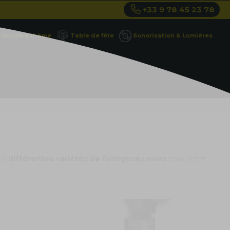
+33 9 78 45 23 78
Soirée à thème
Table de fête
Sonorisation & Lumières
nos
différentes variétés de
fumigènes
noirs
pour créer