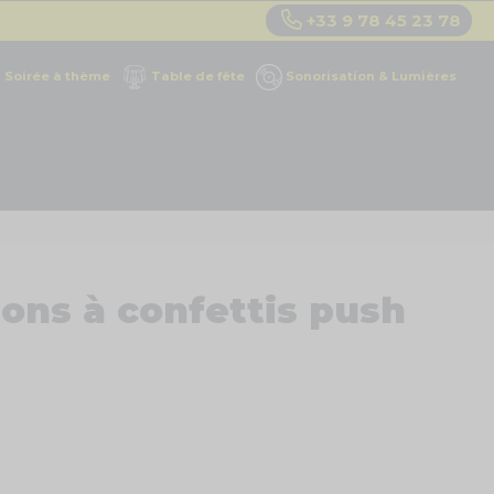
+33 9 78 45 23 78
Soirée à thème
Table de fête
Sonorisation & Lumières
nons à confettis push