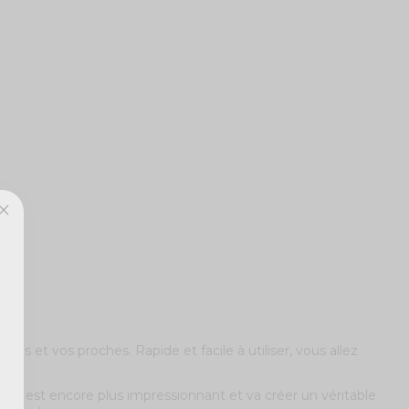
tés et vos proches. Rapide et facile à utiliser, vous allez
anon est encore plus impressionnant et va créer un véritable