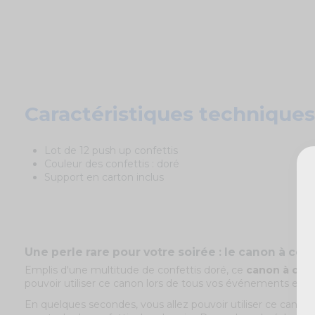
Caractéristiques techniques
Lot de 12 push up confettis
Couleur des confettis : doré
Support en carton inclus
Une perle rare pour votre soirée : le canon à conf
Emplis d'une multitude de confettis doré, ce
canon à conf
pouvoir utiliser ce canon lors de tous vos événements et crée
En quelques secondes, vous allez pouvoir utiliser ce canon 