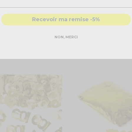
nfettis pourront ensuite recouvrir le sol et créer une décoration i
rés
sont l'accessoire idéal lors du bal ou de la première danse. To
ue !
Recevoir ma remise -5%
NON, MERCI