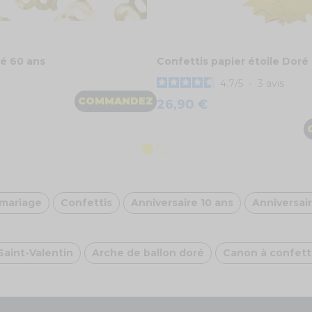
ré 60 ans
Confettis papier étoile Doré (
4.7
/
5
-
3
avis
COMMANDEZ
26,90 €
 mariage
Confettis
Anniversaire 10 ans
Anniversair
Saint-Valentin
Arche de ballon doré
Canon à confett