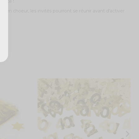
nédite !
us en choeur, les invités pourront se réunir avant d'activer
C
3