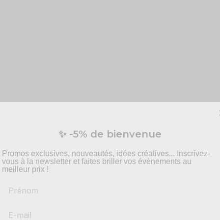
✨ -5% de bienvenue
Promos exclusives, nouveautés, idées créatives... Inscrivez-
vous à la newsletter et faites briller vos évènements au
meilleur prix !
ettis doré !
Prénom
ettis
va vous permettre d'en mettre plein les yeux à tous vos invi
r un véritable effet de surprise qui ravira petits et grands !
et propulser une dizaine de confettis. Grâce à son push up, ce c