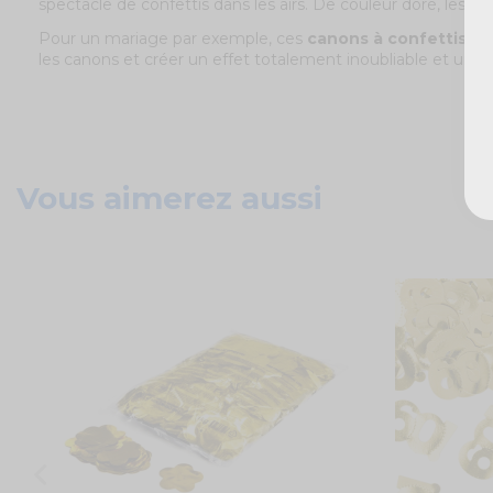
spectacle de confettis dans les airs. De couleur doré, les co
Pour un mariage par exemple, ces
canons à confettis do
les canons et créer un effet totalement inoubliable et uniq
Vous aimerez aussi