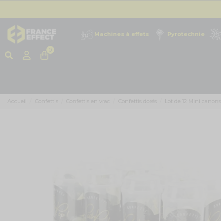
Machines à effets
Pyrotechnie
0
Accueil
Confettis
Confettis en vrac
Confettis dorés
Lot de 12 Mini canons