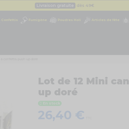
Livraison gratuite
dès 49
€
Besoin d'un devis pro ?
Cliquez ici
Confettis
Fumigène
Poudres Holi
Articles de fête
Livraison gratuite
dès 49
€
 à confettis push up doré
Lot de 12 Mini ca
up doré
En stock
26,40 €
TTC