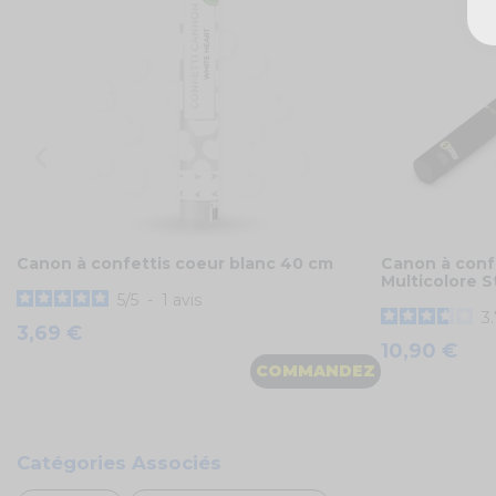
Canon à confettis coeur blanc 40 cm
Canon à conf
Multicolore 
5
/
5
-
1
avis
3
3,69 €
10,90 €
COMMANDEZ
Catégories Associés