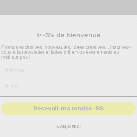
✨ -5% de bienvenue
anon à confettis billets !
gner par une pluie d'euro tout droit sorti de ce canon amusant e
Promos exclusives, nouveautés, idées créatives... Inscrivez-
vous à la newsletter et faites briller vos évènements au
 la caisse avec ce canon à billet ultra tendance. L'effet est gara
meilleur prix !
Prénom
Recevoir ma remise -5%
NON, MERCI