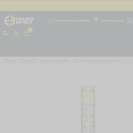
Machines à effets
Pyrotechnie
0
Accueil
Confettis
Canons à confettis
Canon à confettis billets mix