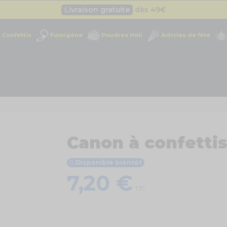
Livraison gratuite
dès 49
€
Besoin d'un devis pro ?
Cliquez ici
Confettis
Fumigène
Poudres Holi
Articles de fête
Livraison gratuite
dès 49
€
Canon à confettis
Disponible bientôt
7,20 €
TTC