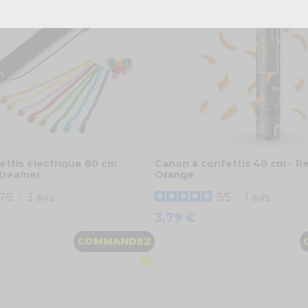
ettis électrique 80 cm
Canon à confettis 40 cm - R
Streamer
Orange
.7
/
5
-
3
avis
5
/
5
-
1
avis
3,79 €
COMMANDEZ