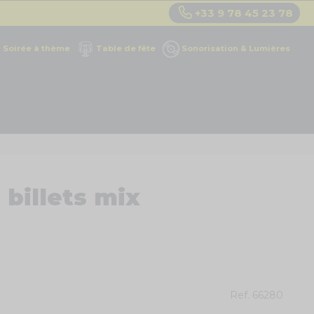
+33 9 78 45 23 78
Soirée à thème
Table de fête
Sonorisation & Lumières
 billets mix
Ref.
66280