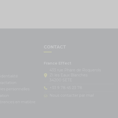
S
CONTACT
France Effect
433 rue Phare de Roquerols
ZI les Eaux Blanches
identialité
34200 SETE
ractation
+33 9 78 45 23 78
ées personnelles
Nous contacter par mail
ation
férences en matière