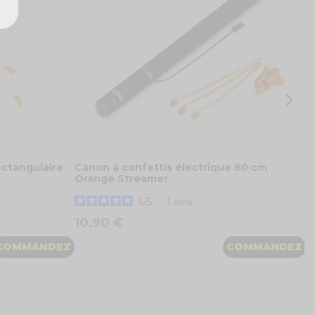
8
ectangulaire
Canon à confettis électrique 80 cm
Orange Streamer
5
/
5
-
1
avis
10,90 €
COMMANDEZ
COMMANDEZ