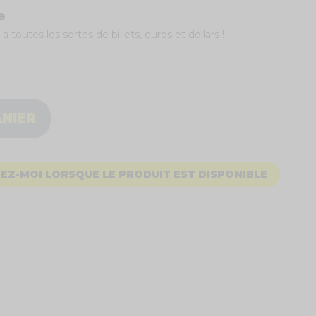
e
a toutes les sortes de billets, euros et dollars !
ANIER
EZ-MOI LORSQUE LE PRODUIT EST DISPONIBLE