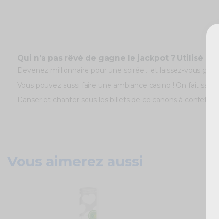
Qui n'a pas rêvé de gagne le jackpot ? Utilisé le c
Devenez millionnaire pour une soirée... et laissez-vous ga
Vous pouvez aussi faire une ambiance casino ! On fait sauter
Danser et chanter sous les billets de ce canons à confettis !
Vous aimerez aussi