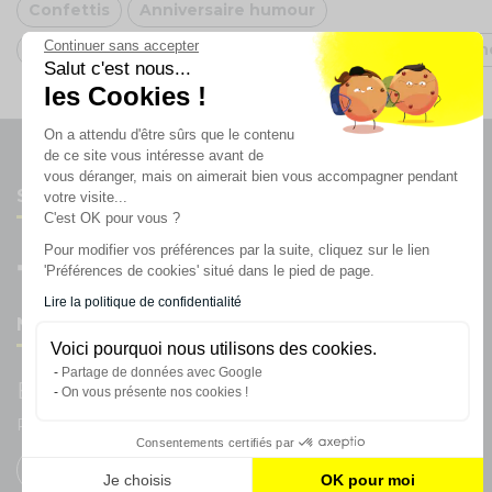
Confettis
Anniversaire humour
Continuer sans accepter
Déco anniversaire vert
Arche de ballon doré
Cano
Salut c'est nous...
les Cookies !
On a attendu d'être sûrs que le contenu
de ce site vous intéresse avant de
vous déranger, mais on aimerait bien vous accompagner pendant
Suivez-nous
votre visite...
C'est OK pour vous ?
Pour modifier vos préférences par la suite, cliquez sur le lien
'Préférences de cookies' situé dans le pied de page.
Lire la politique de confidentialité
Newsletter
Voici pourquoi nous utilisons des cookies.
Partage de données avec Google
Enregistrez vous à la newsletter
On vous présente nos cookies !
Restez à l'actualité sur nos produits et les offres du moment
Consentements certifiés par
Je choisis
OK pour moi