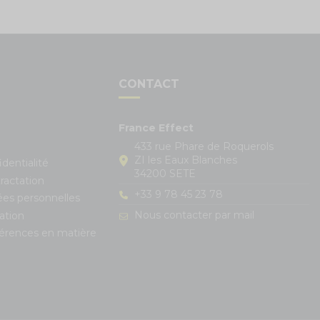
S
CONTACT
France Effect
433 rue Phare de Roquerols
ZI les Eaux Blanches
identialité
34200 SETE
ractation
+33 9 78 45 23 78
ées personnelles
Nous contacter par mail
ation
férences en matière
s réglementations. Personnalisez vos préférences pour contrôle