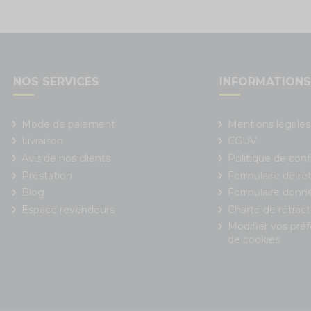
NOS SERVICES
INFORMATION
Mode de paiement
Mentions légales
Livraison
CGUV
Avis de nos clients
Politique de conf
Prestation
Formulaire de rét
Blog
Formulaire donn
Espace revendeurs
Charte de rétract
Modifier vos pré
de cookies
 Options
ètres de confidentialité, en garantissant la conformité avec le