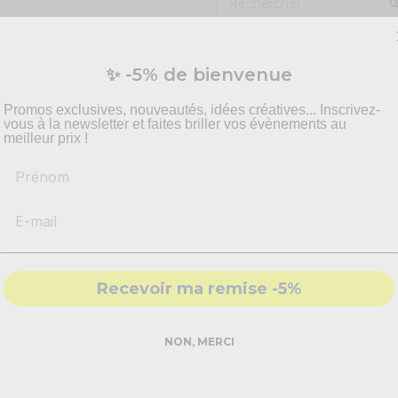
✨ -5% de bienvenue
Promos exclusives, nouveautés, idées créatives... Inscrivez-
vous à la newsletter et faites briller vos évènements au
meilleur prix !
Prénom
Recevoir ma remise -5%
NON, MERCI
ettis coeur rouge !
vités une animation digne de ce nom. À disposer sur toutes les ta