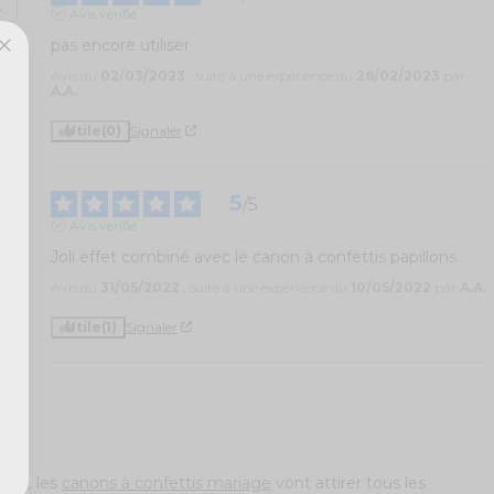
Avis vérifié
pas encore utiliser
Avis du
02/03/2023
, suite à une expérience du
26/02/2023
par
A.A.
Utile
(0)
Signaler
5
/
5
Avis vérifié
Joli effet combiné avec le canon à confettis papillons
Avis du
31/05/2022
, suite à une expérience du
10/05/2022
par
A.A.
Utile
(1)
Signaler
bles, les
canons à confettis mariage
vont attirer tous les