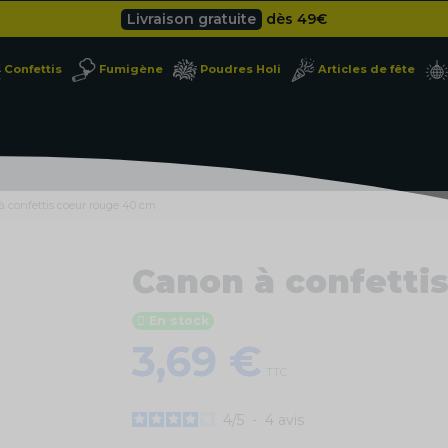
Livraison gratuite
dès 49
€
Besoin d'un devis pro ?
Cliquez ici
Confettis
Fumigène
Poudres Holi
Articles de fête
Livraison gratuite
dès 49
€
à confettis coeur rouge 40 cm
Canon à confetti
En stock
3,69 €
TTC
4
/
5
-
4
avis