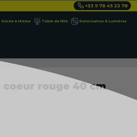
+33 9 78 45 23 78
Soirée à thème
Table de fête
Sonorisation & Lumières
s coeur rouge 40 cm