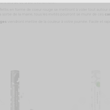
ment lors de ce si bel événement !
fettis en forme de coeur rouge se mettront à voler tout autour de
a sortie de la mairie, tous les invités pourront se munir de ces
ca
uges
viendront mettre de la couleur à votre journée. Facile et rapi