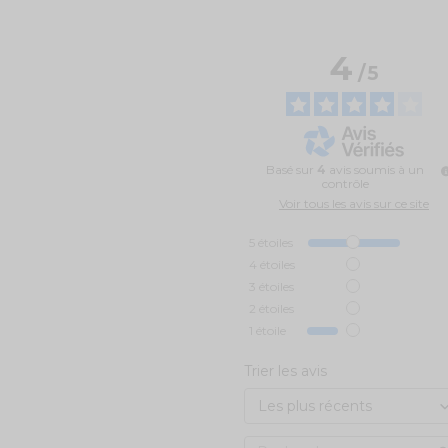
4
/
5
Basé sur
4
avis soumis à un
contrôle
Voir tous les avis sur ce site
5
étoiles
4
étoiles
3
étoiles
2
étoiles
1
étoile
Trier les avis