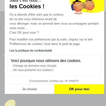
Salut c'est nous...
les Cookies !
On a attendu d'être sûrs que le contenu
de ce site vous intéresse avant de
vous déranger, mais on aimerait bien vous accompagner pendant
Suivez-nous
votre visite...
C'est OK pour vous ?
Pour modifier vos préférences par la suite, cliquez sur le lien
'Préférences de cookies' situé dans le pied de page.
Lire la politique de confidentialité
Newsletter
Voici pourquoi nous utilisons des cookies.
Partage de données avec Google
Enregistrez vous à la newsletter
On vous présente nos cookies !
Restez à l'actualité sur nos produits et les offres du moment
Consentements certifiés par
Je choisis
OK pour moi
Plateforme de Gestion du Consentement : Personnalisez vos
Axeptio consent
Notre plateforme vous permet d'adapter et de gérer vos param