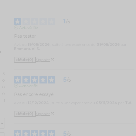
1
/
5
Avis vérifié
Pas tester
Avis du
19/05/2026
, suite à une expérience du
09/05/2026
par
Emmanuel S.
Utile
(0)
Signaler
3
5
/
5
0
Avis vérifié
0
0
Pas encore essayé
1
Avis du
12/12/2024
, suite à une expérience du
05/11/2024
par
T.A.
Utile
(0)
Signaler
5
/
5