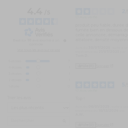
4.4
2
/
/
5
Avis vérifié
produit peu fiable, durée d
fumée bien en dessous de
celle annoncée, démarrage
aléatoire, densité moyenn
Basé sur
10
avis soumis à un
contrôle
Avis du
30/07/2025
, suite à u
Voir tous les avis sur ce site
expérience du
21/07/2025
par
Tom D.
5
étoiles
7
Utile
(0)
Signaler
4
étoiles
1
3
étoiles
1
2
étoiles
1
5
/
1
étoile
0
Avis vérifié
Trier les avis
Top !
Avis du
06/01/2025
, suite à un
expérience du
16/12/2024
par
A.W.
Utile
(0)
Signaler