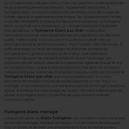
Le fumigène blanc est peu connu, mais il est pourtant un des accessoires
les plus esthétiquement satisfaisants. Visuellement incroyable, le
fumigène blanc va vous impressionner par sa beauté et ses nuages de
fumée, digne d'un spectacle pyrotechnique. Ses utilisations sont variées,
mais elles nécessitent à chaque fois des réactions positives. Le fumigène
blanc va faire de votre événement, un véritable spectacle inoubliable.
Non dangereux, le
fumigene blanc pas cher
va donc être
l'animation phare de votre soirée dont les convives seront loin de l'avoir
oublié. Indétronable, il va convaincre tous les convives et créer un
sentiment de joie et de bonne humeur. Pour l'utiliser, c'est très simple. Il
suffit de le poser sur le sol, en extérieur et d'allumer la mèche du
fumigène blanc grâce à une source de chaleur. Il est cependant
important de suivre les notices d'utilisation avant l'allumage. Son
utilisation est par ailleurs réservée aux personnes âgées de plus de 18 ans.
Le fumigène blanc va être le clou du spectacle, il est donc un accessoire
indispensable pour vos soirées. N'attendez plus pour enfin commander le
fumigène blanc pas cher
que vous souhaitez tant. Il va vous
permettre de convenir à toutes les soirées élégantes ou non. Pour un
mariage, un anniversaire ou une soirée d'ouverture, le fumigène blanc va
égayer la soirée grâce à ses nuages de couleur. Véritable indétrônable des
soirées, le fumigène blanc n'a pas finis de vous convaincre de ses
nombreux talents.
Fumigene blanc mariage
Lorsque l'on pense au
blanc fumigène
, son utilisation la plus répandue
est lors des mariages. Véritable attraction, il va permettre de subjuguer
tout un public et de créer une ambiance dont tout le monde parlera