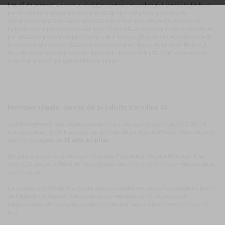
lors d'un anniversaire ou de toutes soirées où la décoration est subtile. la
particularité du fumigène blanc est qu'il s'adaptera à toutes les
décorations puisque sa couleur est neutre et très élégante. A vous de
l'utiliser comme bon vous semble. Son utilisation est simple et rapide, et
ne nécessite pas d'être professionnel. Il vous suffira de lire attentivement
la notice d'utilisation. Réservé aux personnes âgées de plus de 18 ans, il
fera de votre événement un moment hors du temps. Commandez dès
maintenant le fumigène blanc en pot !
Mention légale : Vente de produits d’artifice F1
Conformément à la réglementation en vigueur (Directive 2013/29/UE
transposée en droit français), les articles de catégorie F1 sont réservés aux
personnes âgées de
12 ans et plus
.
En passant commande sur notre site, l’acheteur déclare être âgé d’au
moins 12 ans et atteste de l’exactitude des informations fournies lors de la
commande.
La société SGMB décline toute responsabilité en cas de fausse déclaration
de l’âge de l’acheteur. Les parents ou représentants légaux sont
responsables de l’utilisation des articles par des mineurs de moins de 12
ans.