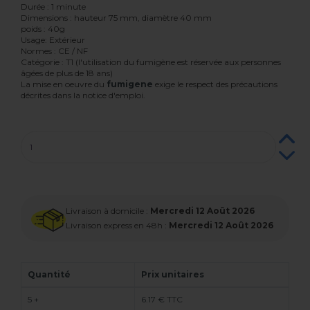
Durée : 1 minute
Dimensions : hauteur 75 mm, diamètre 40 mm
poids : 40g
Usage: Extérieur
Normes : CE / NF
Catégorie : T1 (l'utilisation du fumigène est réservée aux personnes
âgées de plus de 18 ans)
La mise en oeuvre du
fumigene
exige le respect des précautions
décrites dans la notice d'emploi.
Livraison à domicile :
Mercredi 12 Août 2026
Livraison express en 48h :
Mercredi 12 Août 2026
Quantité
Prix unitaires
5 +
6.17 € TTC