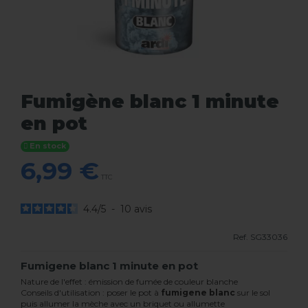
Fumigène blanc 1 minute
en pot
En stock
6,99 €
TTC
4.4
/
5
-
10
avis
Ref.
SG33036
Fumigene blanc 1 minute en pot
Nature de l'effet : émission de fumée de couleur blanche
Conseils d'utilisation : poser le pot à
fumigene blanc
sur le sol
puis allumer la mèche avec un briquet ou allumette