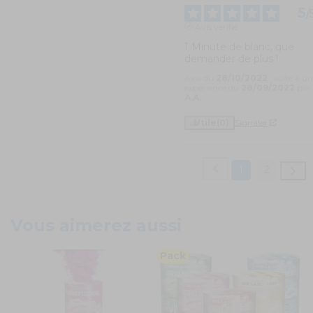
5
/
Avis vérifié
1 Minute de blanc, que 
demander de plus !
Avis du
28/10/2022
, suite à u
expérience du
28/09/2022
par
A.A.
Utile
(0)
Signaler
1
2
Vous aimerez aussi
Pack