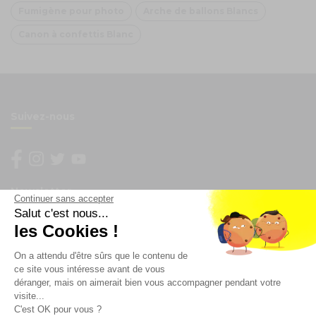
Fumigène pour photo
Arche de ballons Blancs
Canon à confettis Blanc
Suivez-nous
Newsletter
Continuer sans accepter
Salut c'est nous...
les Cookies !
Enregistrez vous à la newsletter
Restez à l'actualité sur nos produits et les offres du
On a attendu d'être sûrs que le contenu de
moment
ce site vous intéresse avant de vous
déranger, mais on aimerait bien vous accompagner pendant votre
visite...
C'est OK pour vous ?
NOS SERVICES