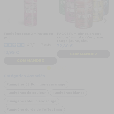
Fumigène rose 2 minutes en
PACK 5 Fumigènes en pot
Fu
pot
coloré 1 minute - Vert, rose,
p
rouge, jaune, bleu
4.7
/
5
-
7
avis
32,80 €
12,99 €
1
COMMANDEZ
COMMANDEZ
Catégories Associés
Fumigène
Fumigènes mariage
Fumigènes de couleur
Fumigènes blancs
Fumigènes bleu blanc rouge
Fumigène durée de l'effet 1 min