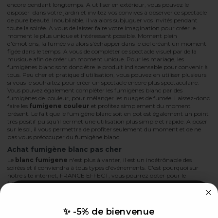
encore pendant longtemps. A utiliser en extérieur, vous pouvez le
disposer dans votre jardin et invitez vos convives à observer ce spectacle
de pure beauté. Inoubliable, il va alors subjuguer vos invités pendant
toute la soirée. A vous de laisser faire votre imagination pour créer le
moment le plus unique et intéressant possible. Moment plein
d'émotions, la fumée va alors s'échapper dans le ciel créant un moment
figée dans le temps. A vous de compléter ce spectacle visuel par de la
musique afin de créer un moment unique. Pour les mariage, les
fumigènes blanc sont donc être le produit indispensable pour convenir à
tous. Peu cher et pratique d'utilisation, vous pouvez en utiliser plusieurs
si vous le souhaitez pour créer un spectacle encore plus spectaculaire.
Vous pouvez également compléter les fumigènes blanc par des
fumigènes de couleur, pour mélanger les nuages de fumée. Laissez-donc
faire les
fumigene couleur
et profitez simplement du moment
présent. Le fait que le fumigène blanc soit en pot est également un point
très positif puisqu'il permet une utilisation plus simple et rapide. A poser
sur le sol, il vous permettra de profiter seulement du moment et de ne
pas vous préoccuper du fumigène blanc.
Achat fumigène blanc pas cher
Le
blanc fumigene
n'est plus à vanter, il est un indétrônable des
soirées et il conviendra à tous types d'événements. C'est pourquoi sur
notre site internet, FRANCE EFFECT, vous pourrez opter pour le
fumigène blanc en pot 1 minute, qui conviendra à l'événement de votre
choix. Très simple d'utilisation, vous n'aurez pas à vous préoccuper du
bon fonctionnement du fumigène blanc. A vous de vous délecter
simplement de cet instant, en regardant les nuages de couleur
✨ -5% de bienvenue
s'échapper peu à peu. Sur notre site internet, FRANCE EFFECT, vous