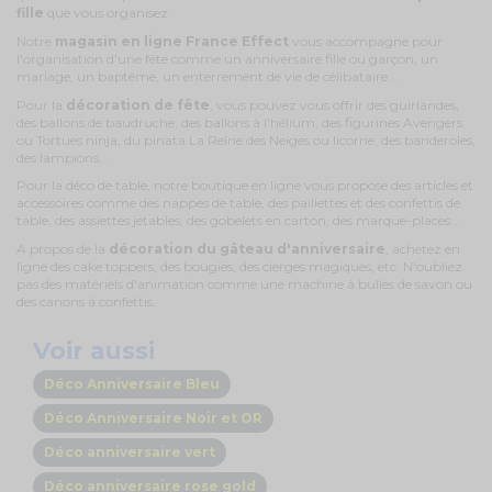
fille
que vous organisez.
Notre
magasin en ligne France Effect
vous accompagne pour
l'organisation d'une fête comme un anniversaire fille ou garçon, un
mariage, un baptême, un enterrement de vie de célibataire...
Pour la
décoration de fête
, vous pouvez vous offrir des guirlandes,
des ballons de baudruche, des ballons à l'hélium, des figurines Avengers
ou Tortues ninja, du pinata La Reine des Neiges ou licorne, des banderoles,
des lampions...
Pour la déco de table, notre boutique en ligne vous propose des articles et
accessoires comme des nappes de table, des paillettes et des confettis de
table, des assiettes jetables, des gobelets en carton, des marque-places...
A propos de la
décoration du gâteau d'anniversaire
, achetez en
ligne des cake toppers, des bougies, des cierges magiques, etc. N'oubliez
pas des matériels d'animation comme une machine à bulles de savon ou
des canons à confettis.
Voir aussi
Déco Anniversaire Bleu
Déco Anniversaire Noir et OR
Déco anniversaire vert
Déco anniversaire rose gold