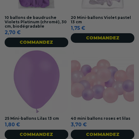
10 ballons de baudruche
20 Mini-ballons Violet pastel
Violets Platinum (chromé), 30
13 cm
cm, biodégradable
1,75 €
2,70 €
COMMANDEZ
COMMANDEZ
25 Mini-ballons Lilas 13 cm
40 mini ballons roses et lilas
1,80 €
3,70 €
COMMANDEZ
COMMANDEZ