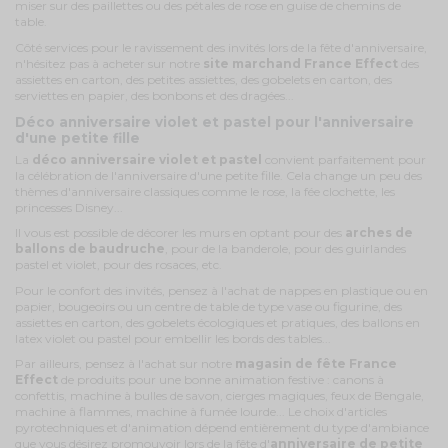
miser sur des paillettes ou des pétales de rose en guise de chemins de
table.
Côté services pour le ravissement des invités lors de la fête d'anniversaire,
n'hésitez pas à acheter sur notre
site marchand France Effect
des
assiettes en carton, des petites assiettes, des gobelets en carton, des
serviettes en papier, des bonbons et des dragées...
Déco anniversaire violet et pastel pour l'anniversaire
d'une petite fille
La
déco anniversaire violet et pastel
convient parfaitement pour
la célébration de l'anniversaire d'une petite fille. Cela change un peu des
thèmes d'anniversaire classiques comme le rose, la fée clochette, les
princesses Disney...
Il vous est possible de décorer les murs en optant pour des
arches de
ballons de baudruche
, pour de la banderole, pour des guirlandes
pastel et violet, pour des rosaces, etc.
Pour le confort des invités, pensez à l'achat de nappes en plastique ou en
papier, bougeoirs ou un centre de table de type vase ou figurine, des
assiettes en carton, des gobelets écologiques et pratiques, des ballons en
latex violet ou pastel pour embellir les bords des tables...
Par ailleurs, pensez à l'achat sur notre
magasin de fête France
Effect
de produits pour une bonne animation festive : canons à
confettis, machine à bulles de savon, cierges magiques, feux de Bengale,
machine à flammes, machine à fumée lourde... Le choix d'articles
pyrotechniques et d'animation dépend entièrement du type d'ambiance
que vous désirez promouvoir lors de la fête d'
anniversaire de petite