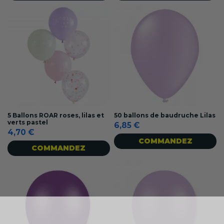
5 Ballons ROAR roses, lilas et
50 ballons de baudruche Lilas
verts pastel
6,85 €
4,70 €
COMMANDEZ
COMMANDEZ