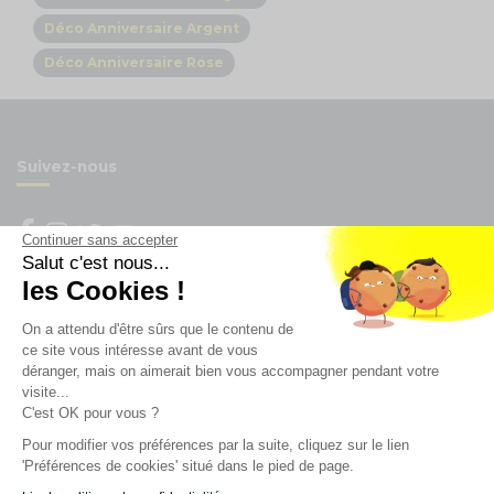
Déco Anniversaire Argent
Déco Anniversaire Rose
Suivez-nous
Continuer sans accepter
Salut c'est nous...
Newsletter
les Cookies !
On a attendu d'être sûrs que le contenu de
Enregistrez vous à la newsletter
ce site vous intéresse avant de vous
Restez à l'actualité sur nos produits et les offres du
déranger, mais on aimerait bien vous accompagner pendant votre
moment
visite...
C'est OK pour vous ?
Pour modifier vos préférences par la suite, cliquez sur le lien
'Préférences de cookies' situé dans le pied de page.
NOS SERVICES