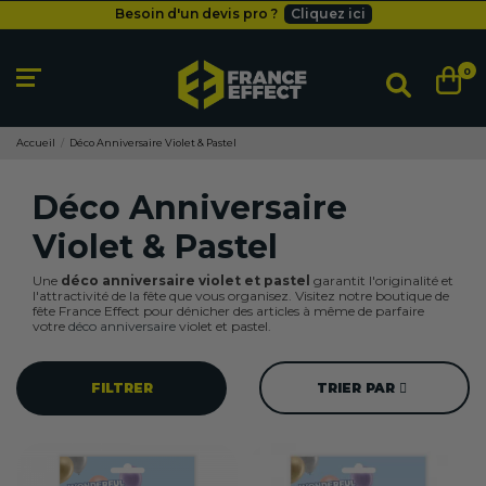
Besoin d'un devis pro ?
Cliquez ici
Livraison gratuite
dès 49
€
Besoin d'un devis pro ?
Cliquez ici
0
Livraison gratuite
dès 49
€
Accueil
Déco Anniversaire Violet & Pastel
Déco Anniversaire
Violet & Pastel
Une
déco anniversaire violet et pastel
garantit l'originalité et
l'attractivité de la fête que vous organisez. Visitez notre boutique de
fête France Effect pour dénicher des articles à même de parfaire
votre
déco anniversaire
violet et pastel.
FILTRER
TRIER PAR