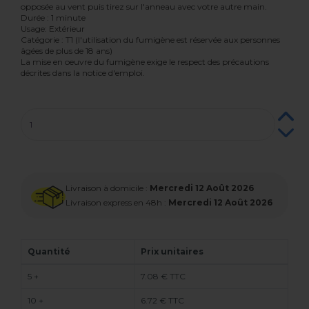
opposée au vent puis tirez sur l'anneau avec votre autre main.
Durée : 1 minute
Usage: Extérieur
Catégorie : T1 (l'utilisation du fumigène est réservée aux personnes
âgées de plus de 18 ans)
La mise en oeuvre du fumigène exige le respect des précautions
décrites dans la notice d'emploi.
Livraison à domicile :
Mercredi 12 Août 2026
Livraison express en 48h :
Mercredi 12 Août 2026
Quantité
Prix unitaires
5 +
7.08 € TTC
10 +
6.72 € TTC