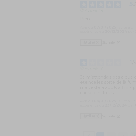
5
/
Avis vérifié
Bien!
Avis du
07/01/2025
, suite à un
expérience du
20/12/2024
par
Utile
(0)
Signaler
1
/
Avis vérifié
Je m’attendais pas à que d
eteincelles sorte de là fum
ma veste a 200€ à fini a p
cause des trous
Avis du
06/01/2025
, suite à un
expérience du
23/12/2024
par
Utile
(0)
Signaler