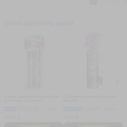
1
2
3
Vous aimerez aussi
2 maxi fumigènes à goupille
Fumigene a goupille violet 1
F
tricolore - 3 sorties
minute
do
8
2.5
/
5
-
2
avis
3.9
/
5
-
11
avis
18,95 €
7,99 €
COMMANDEZ
COMMANDEZ