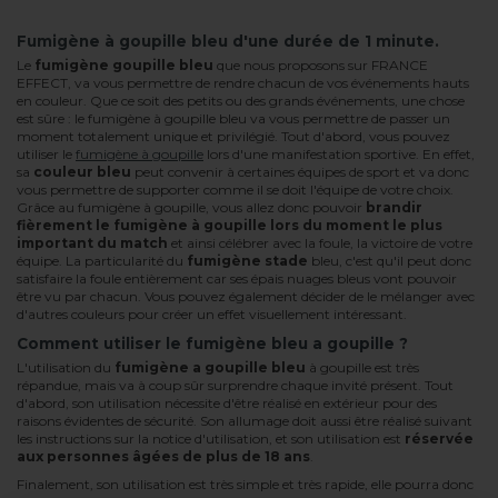
Fumigène à goupille bleu d'une durée de 1 minute.
Le
fumigène goupille bleu
que nous proposons sur FRANCE
EFFECT, va vous permettre de rendre chacun de vos événements hauts
en couleur. Que ce soit des petits ou des grands événements, une chose
est sûre : le fumigène à goupille bleu va vous permettre de passer un
moment totalement unique et privilégié. Tout d'abord, vous pouvez
utiliser le
fumigène à goupille
lors d'une manifestation sportive. En effet,
sa
couleur bleu
peut convenir à certaines équipes de sport et va donc
vous permettre de supporter comme il se doit l'équipe de votre choix.
Grâce au fumigène à goupille, vous allez donc pouvoir
brandir
fièrement le fumigène à goupille lors du moment le plus
important du match
et ainsi célébrer avec la foule, la victoire de votre
équipe. La particularité du
fumigène stade
bleu, c'est qu'il peut donc
satisfaire la foule entièrement car ses épais nuages bleus vont pouvoir
être vu par chacun. Vous pouvez également décider de le mélanger avec
d'autres couleurs pour créer un effet visuellement intéressant.
Comment utiliser le fumigène bleu a goupille ?
L'utilisation du
fumigène a goupille bleu
à goupille est très
répandue, mais va à coup sûr surprendre chaque invité présent. Tout
d'abord, son utilisation nécessite d'être réalisé en extérieur pour des
raisons évidentes de sécurité. Son allumage doit aussi être réalisé suivant
les instructions sur la notice d'utilisation, et son utilisation est
réservée
aux personnes âgées de plus de 18 ans
.
Finalement, son utilisation est très simple et très rapide, elle pourra donc