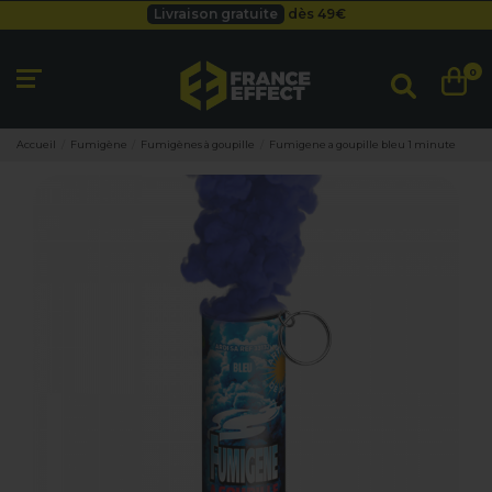
Besoin d'un devis pro ?
Cliquez ici
Livraison gratuite
dès 49
€
0
Accueil
Fumigène
Fumigènes à goupille
Fumigene a goupille bleu 1 minute