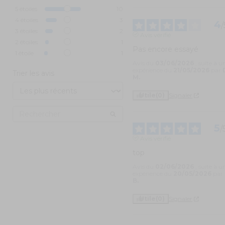
5
étoiles
10
4
étoiles
3
4
/
3
étoiles
2
Avis vérifié
2
étoiles
1
Pas encore essayé
1
étoile
1
Avis du
03/06/2026
, suite à u
expérience du
21/05/2026
par
Trier les avis
M.
Utile
(0)
Signaler
5
/
Avis vérifié
top
Avis du
02/06/2026
, suite à u
expérience du
20/05/2026
par
B.
Utile
(0)
Signaler