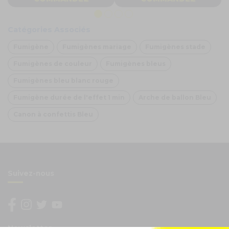
Catégories Associés
Fumigène
Fumigènes mariage
Fumigènes stade
Fumigènes de couleur
Fumigènes bleus
Fumigènes bleu blanc rouge
Fumigène durée de l'effet 1 min
Arche de ballon Bleu
Canon à confettis Bleu
Suivez-nous
Newsletter