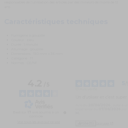
responsables de l’utilisation des articles par des mineurs de moins de 12
ans.
Caractéristiques techniques
Fumigène à goupille
Couleur : bleu
Durée : 1 minute
Allumage : goupille
Dimensions : 130 mm x 36 mm
Catégorie : T1
Normes : CE/NF
4.2
5
/
/
5
Avis vérifié
Un d'utiliser et c'est super
Avis du
20/06/2026
, suite à u
expérience du
07/06/2026
pa
Basé sur
17
avis soumis à un
M.
contrôle
Voir tous les avis sur ce site
Utile
(0)
Signaler