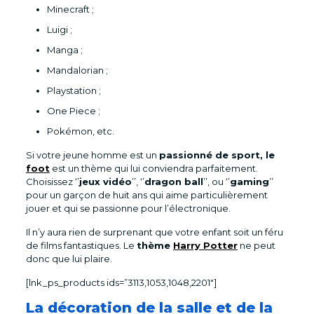
Minecraft ;
Luigi ;
Manga ;
Mandalorian ;
Playstation ;
One Piece ;
Pokémon, etc.
Si votre jeune homme est un
passionné de sport, le
foot
est un thème qui lui conviendra parfaitement.
Choisissez ‘’
jeux vidéo
’’, ‘’
dragon ball
’’, ou ‘’
gaming
’’
pour un garçon de huit ans qui aime particulièrement
jouer et qui se passionne pour l’électronique.
Il n’y aura rien de surprenant que votre enfant soit un féru
de films fantastiques. Le
thème
Harry Potter
ne peut
donc que lui plaire.
[lnk_ps_products ids=”3113,1053,1048,2201″]
La décoration de la salle et de la