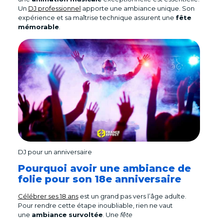
Un
DJ professionnel
apporte une ambiance unique. Son
expérience et sa maîtrise technique assurent une
fête
mémorable
.
DJ pour un anniversaire
Pourquoi avoir une ambiance de
folie pour son 18e anniversaire
Célébrer ses 18 ans
est un grand pas vers l’âge adulte.
Pour rendre cette étape inoubliable, rien ne vaut
une
ambiance survoltée
. Une
fête