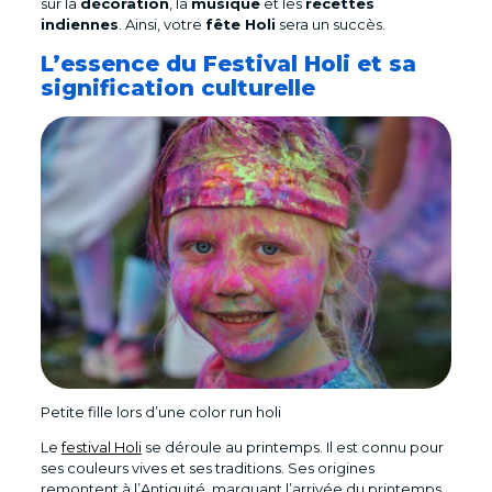
sur la
décoration
, la
musique
et les
recettes
indiennes
. Ainsi, votre
fête Holi
sera un succès.
L’essence du Festival Holi et sa
signification culturelle
Petite fille lors d’une color run holi
Le
festival Holi
se déroule au printemps. Il est connu pour
ses couleurs vives et ses traditions. Ses origines
remontent à l’Antiquité, marquant l’arrivée du printemps