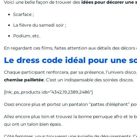
Voici une belle façon de trouver des
idées pour décorer une 
Scarface ;
La fièvre du samedi soir ;
Podium, etc.
En regardant ces films, faites attention aux détails des décors
Le dress code idéal pour une s
Chaque participant renforcera, par sa présence, l’univers disc
chemise pailletée
. C’est un indispensable des soirées discos.
[lnk_ps_products ids=”4342,19,2389,2486″]
Osez encore plus et portez un pantalon ‘’pattes d’éléphant’’ p
Allez encore plus loin et trouvez la bonne perruque afro et le
qui ont un talon bien épais.
Côté femmes, vous trouverez une kyrielle de déguisements. C