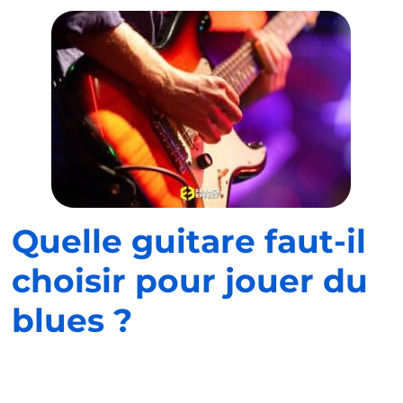
Quelle guitare faut-il
choisir pour jouer du
blues ?