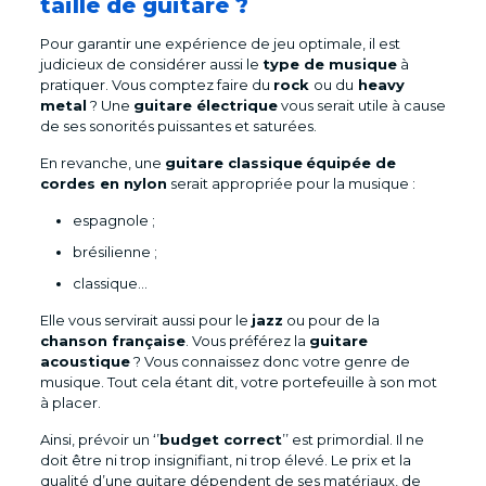
taille de guitare ?
Pour garantir une expérience de jeu optimale, il est
judicieux de considérer aussi le
type de musique
à
pratiquer. Vous comptez faire du
rock
ou du
heavy
metal
? Une
guitare électrique
vous serait utile à cause
de ses sonorités puissantes et saturées.
En revanche, une
guitare classique
équipée de
cordes en nylon
serait appropriée pour la musique :
espagnole ;
brésilienne ;
classique…
Elle vous servirait aussi pour le
jazz
ou pour de la
chanson française
. Vous préférez la
guitare
acoustique
? Vous connaissez donc votre genre de
musique. Tout cela étant dit, votre portefeuille à son mot
à placer.
Ainsi, prévoir un ‘’
budget correct
’’ est primordial. Il ne
doit être ni trop insignifiant, ni trop élevé. Le prix et la
qualité d’une guitare dépendent de ses matériaux, de