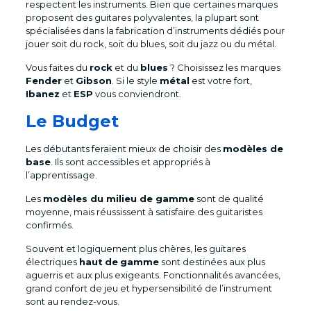
respectent les instruments. Bien que certaines marques
proposent des guitares polyvalentes, la plupart sont
spécialisées dans la fabrication d’instruments dédiés pour
jouer soit du rock, soit du blues, soit du jazz ou du métal.
Vous faites du
rock
et du
blues
? Choisissez les marques
Fender
et
Gibson
. Si le style
métal
est votre fort,
Ibanez
et
ESP
vous conviendront.
Le Budget
Les débutants feraient mieux de choisir des
modèles de
base
. Ils sont accessibles et appropriés à
l’apprentissage.
Les
modèles du milieu de gamme
sont de qualité
moyenne, mais réussissent à satisfaire des guitaristes
confirmés.
Souvent et logiquement plus chères, les guitares
électriques
haut
de
gamme
sont destinées aux plus
aguerris et aux plus exigeants. Fonctionnalités avancées,
grand confort de jeu et hypersensibilité de l’instrument
sont au rendez-vous.