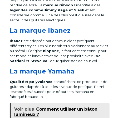
les plus plébiscités. Ce sont également ceux qui l’ont
rendue célèbre. La
marque Gibson
s’identifie à des
légendes comme Jimmy Page et Slash
et est
considérée comme l’une des plus prestigieuses dans le
secteur des guitares électriques.
La marque Ibanez
Ibanez
est adoptée par des musiciens pratiquant
différents styles. Les plus nombreux s’adonnent au rock et
au métal. D’origine
nippone
, le fabricant est connu pour
ses modèles innovants et pour sa proximité avec
Joe
Satriani
et
Steve Vai
, deux guitaristes de haut vol.
La marque Yamaha
Qualité
et
polyvalence
caractérisent ce producteur de
guitares adaptées à tous les niveaux de pratique. Parmi
les modèles à succès pour débutants, Yamaha en
fabriqué beaucoup.
Voir plus
Comment utiliser un bâton
lumineux ?