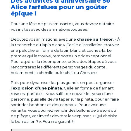
Des activités d’anniversaire So
Alice farfelues pour un goûter
épique !
Pour une fête de plus amusantes, vous devrez distraire
vos invités avec des animations toquées.
Débutez vos animations, avec une
chasse au trésor
, « À
la recherche du lapin blanc ». Facile d’installation, trouvez
une peluche en forme de lapin blanc et cachez-là. Le
premier qui le trouve, remporte un prix exceptionnel.
Pour espérer la récompense, créez des étapes où vous
rencontrerez les différents personnages du conte,
notamment la chenille ou le chat du Cheshire.
Puis, pour dynamiser les plus grands, on peut organiser
l’
explosion d’une piñata
. Celle en forme de flamant
rose est parfaite. Il vous suffit de couvrir les yeux d’une
personne, puis elle devra taper sur la
piñata
, pour en faire
sortir des bonbons et des cadeaux. Pour avoir une
variante, vous pourrez remplir des ballons de trésors ou
de pièges, vos invités devront les exploser. « Qui choisira
le bon ballon ? ». Fou rire garanti !