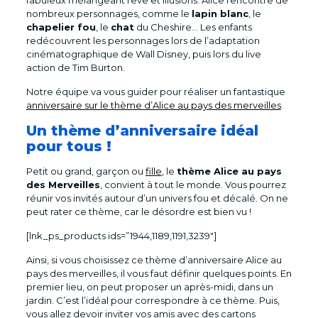
fabuleux mélangeant rêve et illusions. Alice rencontre de
nombreux personnages, comme le
lapin blanc
, le
chapelier fou
, le
chat
du Cheshire… Les enfants
redécouvrent les personnages lors de l’adaptation
cinématographique de Wall Disney, puis lors du live
action de Tim Burton.
Notre équipe va vous guider pour réaliser un fantastique
anniversaire sur le thème d’Alice au pays des merveilles
.
Un thème d’anniversaire idéal
pour tous !
Petit ou grand, garçon ou
fille
, le
thème Alice au pays
des Merveilles
, convient à tout le monde. Vous pourrez
réunir vos invités autour d’un univers fou et décalé. On ne
peut rater ce thème, car le désordre est bien vu !
[lnk_ps_products ids=”1944,1189,1191,3239″]
Ainsi, si vous choisissez ce thème d’anniversaire Alice au
pays des merveilles, il vous faut définir quelques points. En
premier lieu, on peut proposer un après-midi, dans un
jardin. C’est l’idéal pour correspondre à ce thème. Puis,
vous allez devoir inviter vos amis avec des cartons