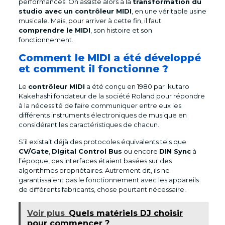
performances. On assiste alors à la
transformation du
studio avec un contrôleur MIDI
, en une véritable usine
musicale. Mais, pour arriver à cette fin, il faut
comprendre le MIDI
, son histoire et son
fonctionnement.
Comment le MIDI a été développé
et comment il fonctionne ?
Le
contrôleur MIDI
a été conçu en 1980 par Ikutaro
Kakehashi fondateur de la société Roland pour répondre
à la nécessité de faire communiquer entre eux les
différents instruments électroniques de musique en
considérant les caractéristiques de chacun.
S’il existait déjà des protocoles équivalents tels que
CV/Gate
,
DIgital Control Bus
ou encore
DIN Sync
à
l’époque, ces interfaces étaient basées sur des
algorithmes propriétaires. Autrement dit, ils ne
garantissaient pas le fonctionnement avec les appareils
de différents fabricants, chose pourtant nécessaire.
Voir plus
Quels matériels DJ choisir
pour commencer ?