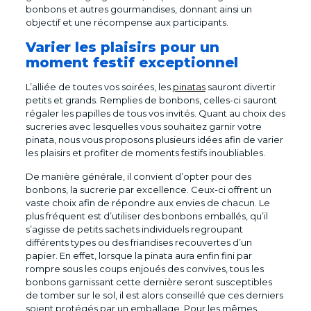
bonbons et autres gourmandises, donnant ainsi un
objectif et une récompense aux participants.
Varier les plaisirs pour un
moment festif exceptionnel
L’alliée de toutes vos soirées, les
pinatas
sauront divertir
petits et grands. Remplies de bonbons, celles-ci sauront
régaler les papilles de tous vos invités. Quant au choix des
sucreries avec lesquelles vous souhaitez garnir votre
pinata, nous vous proposons plusieurs idées afin de varier
les plaisirs et profiter de moments festifs inoubliables.
De manière générale, il convient d’opter pour des
bonbons, la sucrerie par excellence. Ceux-ci offrent un
vaste choix afin de répondre aux envies de chacun. Le
plus fréquent est d’utiliser des bonbons emballés, qu’il
s’agisse de petits sachets individuels regroupant
différents types ou des friandises recouvertes d’un
papier. En effet, lorsque la pinata aura enfin fini par
rompre sous les coups enjoués des convives, tous les
bonbons garnissant cette dernière seront susceptibles
de tomber sur le sol, il est alors conseillé que ces derniers
soient protégés par un emballage. Pour les mêmes