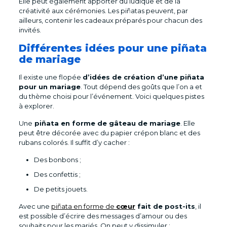
Elle peut également apporter du ludique et de la
créativité aux cérémonies. Les piñatas peuvent, par
ailleurs, contenir les cadeaux préparés pour chacun des
invités.
Différentes idées pour une piñata
de mariage
Il existe une flopée
d’idées de création d’une piñata
pour un mariage
. Tout dépend des goûts que l’on a et
du thème choisi pour l’événement. Voici quelques pistes
à explorer.
Une
piñata en forme de gâteau de mariage
. Elle
peut être décorée avec du papier crépon blanc et des
rubans colorés. Il suffit d’y cacher :
Des bonbons ;
Des confettis ;
De petits jouets.
Avec une
piñata en forme de
cœur
fait de post-its
, il
est possible d’écrire des messages d’amour ou des
souhaits pour les mariés. On peut y dissimuler :