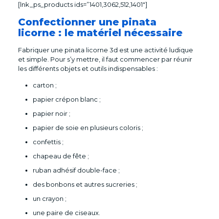
[lnk_ps_products ids=”1401,3062,512,1401″]
Confectionner une pinata
licorne : le matériel nécessaire
Fabriquer une pinata licorne 3d est une activité ludique
et simple. Pour s’y mettre, il faut commencer par réunir
les différents objets et outils indispensables :
carton ;
papier crépon blanc ;
papier noir ;
papier de soie en plusieurs coloris ;
confettis ;
chapeau de fête ;
ruban adhésif double-face ;
des bonbons et autres sucreries ;
un crayon ;
une paire de ciseaux.