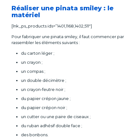
Réaliser une pinata smiley : le
matériel
[lnk_ps_products ids=”1401,1168,1402,511″]
Pour fabriquer une pinata smiley, il faut commencer par
rassembler les éléments suivants :
du carton léger ;
un crayon ;
un compas ;
un double décimètre ;
un crayon-feutre noir ;
du papier crépon jaune ;
du papier crépon noir ;
un cutter ou une paire de ciseaux ;
du ruban adhésif double face ;
des bonbons.