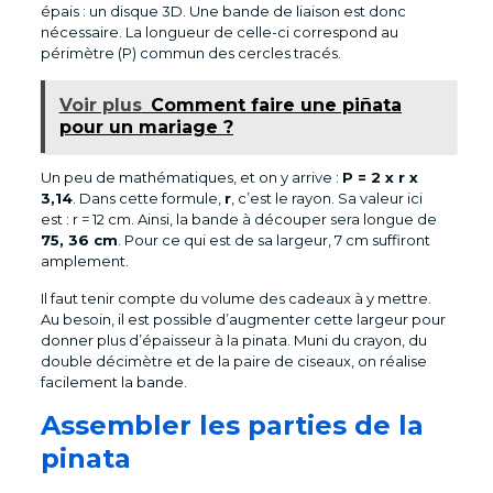
épais : un disque 3D. Une bande de liaison est donc
nécessaire. La longueur de celle-ci correspond au
périmètre (P) commun des cercles tracés.
Voir plus
Comment faire une piñata
pour un mariage ?
Un peu de mathématiques, et on y arrive :
P = 2 x r x
3,14
. Dans cette formule,
r
, c’est le rayon. Sa valeur ici
est : r = 12 cm. Ainsi, la bande à découper sera longue de
75, 36 cm
. Pour ce qui est de sa largeur, 7 cm suffiront
amplement.
Il faut tenir compte du volume des cadeaux à y mettre.
Au besoin, il est possible d’augmenter cette largeur pour
donner plus d’épaisseur à la pinata. Muni du crayon, du
double décimètre et de la paire de ciseaux, on réalise
facilement la bande.
Assembler les parties de la
pinata