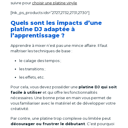
suivre pour
choisir une platine vinyle
[lnk_ps_products ids=”2727,2732,2731,2730″]
Quels sont les impacts d’une
platine DJ adaptée à
l’apprentissage ?
Apprendre à mixer n’est pas une mince affaire. Il faut
maîtriser les techniques de base :
le calage des tempos ;
les transitions ;
les effets, etc.
Pour cela, vous devez posséder une
platine DJ qui soit
facile à utiliser
et qui offre les fonctionnalités
nécessaires. Une bonne prise en main vous permet de
vous familiariser avec le matériel et de développer votre
créativité.
Par contre, une platine trop complexe ou limitée peut
décourager ou frustrer le débutant
. C’est pourquoi