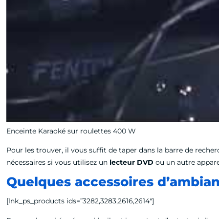
Enceinte Karaoké sur roulettes 400 W
Pour les trouver, il vous suffit de taper dans la barre de reche
nécessaires si vous utilisez un
lecteur DVD
ou un autre appare
Quelques accessoires d’ambia
[lnk_ps_products ids=”3282,3283,2616,2614″]