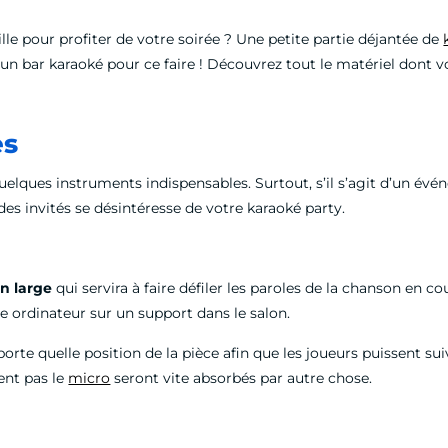
lle pour profiter de votre soirée ? Une petite partie déjantée de
n bar karaoké pour ce faire ! Découvrez tout le matériel dont v
es
quelques instruments indispensables. Surtout, s’il s’agit d’un é
s invités se désintéresse de votre karaoké party.
n large
qui servira à faire défiler les paroles de la chanson en c
re ordinateur sur un support dans le salon.
porte quelle position de la pièce afin que les joueurs puissent su
ent pas le
micro
seront vite absorbés par autre chose.