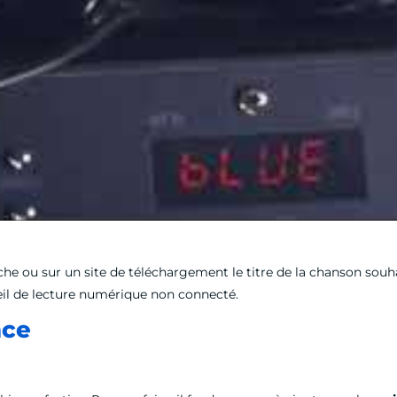
rche ou sur un site de téléchargement le titre de la chanson souha
il de lecture numérique non connecté.
nce