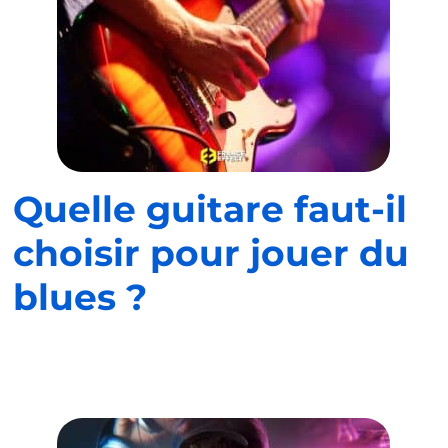
Quelle guitare faut-il
choisir pour jouer du
blues ?