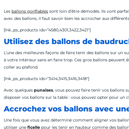
Les
ballons gonflables
sont loin d’être démodés. Ils vont parfai
avec des ballons, il faut savoir bien les accrocher aux différen
[lnk_ps_products ids=”4580,4301,3422,3421″]
Utilisez des ballons de baudru
L’une des meilleures façons de faire tenir des ballons sur un s
à votre intérieur sans en faire trop. Ces gros ballons peuvent 
coller au plafond.
[lnk_ps_products ids=”3414,3415,3416,3418″]
Avec quelques
punaises
, vous pouvez faire tenir vos ballons
disposer vos ballons sur la table : vous pouvez opter pour un 
Accrochez vos ballons avec une
Une fois que vous avez déterminé comment aligner vos ballons
utiliser une
ficelle
pour les tenir en hauteur comme des ballons