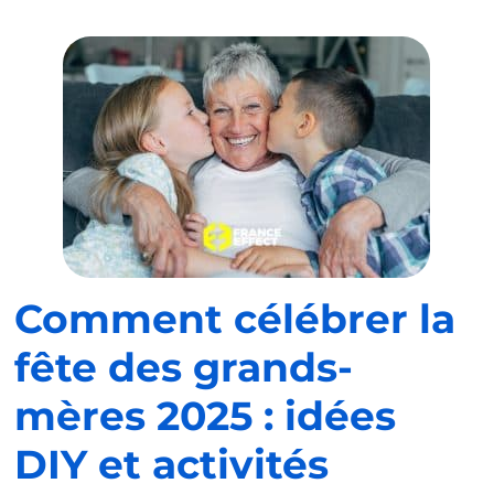
Comment célébrer la
fête des grands-
mères 2025 : idées
DIY et activités