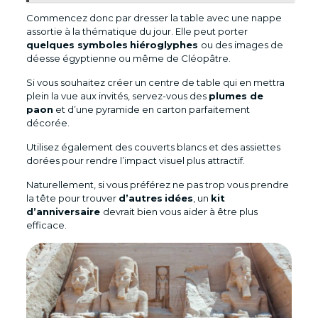
Commencez donc par dresser la table avec une nappe
assortie à la thématique du jour. Elle peut porter
quelques symboles
hiéroglyphes
ou des images de
déesse égyptienne ou même de Cléopâtre.
Si vous souhaitez créer un centre de table qui en mettra
plein la vue aux invités, servez-vous des
plumes de
paon
et d’une pyramide en carton parfaitement
décorée.
Utilisez également des couverts blancs et des assiettes
dorées pour rendre l’impact visuel plus attractif.
Naturellement, si vous préférez ne pas trop vous prendre
la tête pour trouver
d’autres
idées
, un
kit
d’anniversaire
devrait bien vous aider à être plus
efficace.