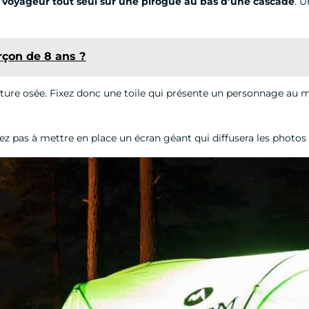
n
voyageur tout seul sur une pirogue au bas d’une cascade
. U
rçon de 8 ans ?
ture osée. Fixez donc une toile qui présente un personnage au mili
ez pas à mettre en place un écran géant qui diffusera les photos d