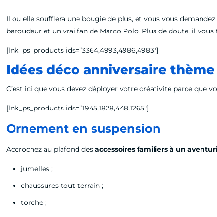
Il ou elle soufflera une bougie de plus, et vous vous demand
baroudeur et un vrai fan de Marco Polo. Plus de doute, il vou
[lnk_ps_products ids=”3364,4993,4986,4983″]
Idées déco anniversaire thème A
C’est ici que vous devez déployer votre créativité parce que v
[lnk_ps_products ids=”1945,1828,448,1265″]
Ornement en suspension
Accrochez au plafond des
accessoires familiers à un aventur
jumelles ;
chaussures tout-terrain ;
torche ;