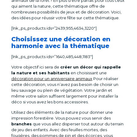
animaux de la forêt ? En plus d’être parfait pour tous ceux
qui aiment la nature, cette thématique offre de
nombreuses possibilités de jeux et de décoration. Voici,
des idées pour réussir votre fête sur cette thématique.
[lnk_ps_products ids=”2439,955,4634,3220″]
Choisissez une décoration en
harmonie avec la thématique
[lnk_ps_products ids=”1640,485,448,1183″]
Votre objectif ici sera de
créer un décor qui rappelle
la nature et ses habitants
en choisissant une
décoration pour un anniversaire animaux
Pour réaliser
cette décoration, vous n’avez pas besoin de choisir un
lieu sauvage ou plein de végétation. Votre jardin et
même votre salon suffisent largement pour installer la
déco si vous avez les bons accessoires.
Utilisez des éléments de la nature pour donner une
impression forestière. Vous pouvez vous servir des
branches
que vous allez disperser tout autour du terrain
de jeu des enfants. Avec des feuilles mortes, des
fougères, des pommes de pin et des écorces, vous